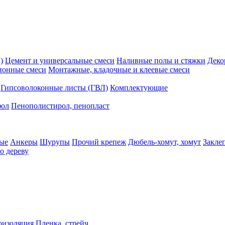
)
Цемент и универсальные смеси
Наливные полы и стяжки
Деко
ионные смеси
Монтажные, кладочные и клеевые смеси
Гипсоволоконные листы (ГВЛ)
Комплектующие
фол
Пенополистирол, пенопласт
ые
Анкеры
Шурупы
Прочий крепеж
Дюбель-хомут, хомут
Закле
о дереву
оизоляция
Пленка, стрейч