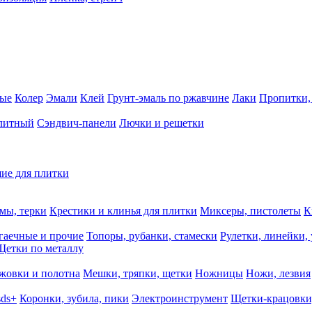
ные
Колер
Эмали
Клей
Грунт-эмаль по ржавчине
Лаки
Пропитки,
олитный
Сэндвич-панели
Лючки и решетки
ие для плитки
мы, терки
Крестики и клинья для плитки
Миксеры, пистолеты
К
гаечные и прочие
Топоры, рубанки, стамески
Рулетки, линейки,
Щетки по металлу
жовки и полотна
Мешки, тряпки, щетки
Ножницы
Ножи, лезвия
sds+
Коронки, зубила, пики
Электроинструмент
Щетки-крацовки