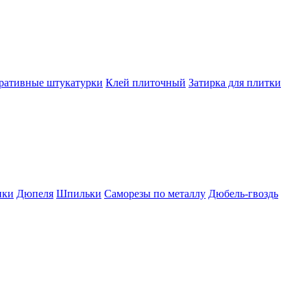
ративные штукатурки
Клей плиточный
Затирка для плитки
пки
Дюпеля
Шпильки
Саморезы по металлу
Дюбель-гвоздь