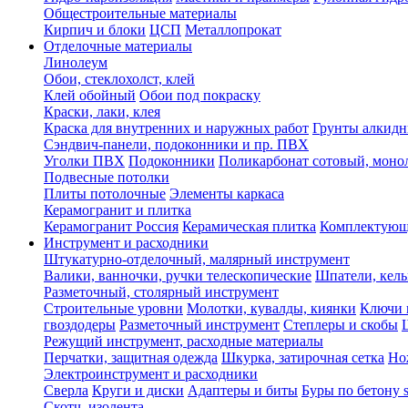
Общестроительные материалы
Кирпич и блоки
ЦСП
Металлопрокат
Отделочные материалы
Линолеум
Обои, стеклохолст, клей
Клей обойный
Обои под покраску
Краски, лаки, клея
Краска для внутренних и наружных работ
Грунты алкид
Сэндвич-панели, подоконники и пр. ПВХ
Уголки ПВХ
Подоконники
Поликарбонат сотовый, мон
Подвесные потолки
Плиты потолочные
Элементы каркаса
Керамогранит и плитка
Керамогранит Россия
Керамическая плитка
Комплектующ
Инструмент и расходники
Штукатурно-отделочный, малярный инструмент
Валики, ванночки, ручки телескопические
Шпатели, кель
Разметочный, столярный инструмент
Строительные уровни
Молотки, кувалды, киянки
Ключи 
гвоздодеры
Разметочный инструмент
Степлеры и скобы
Режущий инструмент, расходные материалы
Перчатки, защитная одежда
Шкурка, затирочная сетка
Но
Электроинструмент и расходники
Сверла
Круги и диски
Адаптеры и биты
Буры по бетону 
Скотч, изолента