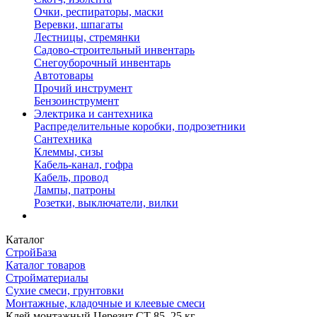
Очки, респираторы, маски
Веревки, шпагаты
Лестницы, стремянки
Садово-строительный инвентарь
Снегоуборочный инвентарь
Автотовары
Прочий инструмент
Бензоинструмент
Электрика и сантехника
Распределительные коробки, подрозетники
Сантехника
Клеммы, сизы
Кабель-канал, гофра
Кабель, провод
Лампы, патроны
Розетки, выключатели, вилки
Каталог
СтройБаза
Каталог товаров
Стройматериалы
Сухие смеси, грунтовки
Монтажные, кладочные и клеевые смеси
Клей монтажный Церезит СТ 85, 25 кг