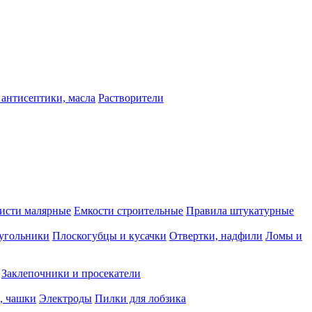
 антисептики, масла
Растворители
исти малярные
Емкости строительные
Правила штукатурные
 угольники
Плоскогубцы и кусачки
Отвертки, надфили
Ломы и
Заклепочники и просекатели
, чашки
Электроды
Пилки для лобзика