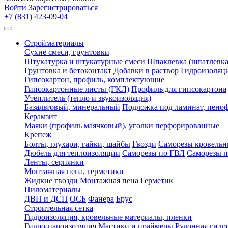
Войти
Зарегистрироваться
+7 (831) 423-09-04
Стройматериалы
Сухие смеси, грунтовки
Штукатурка и штукатурные смеси
Шпаклевка (шпатлевка
Грунтовка и бетоконтакт
Добавки в раствор
Гидроизоляц
Гипсокартон, профиль, комплектующие
Гипсокартонные листы (ГКЛ)
Профиль для гипсокартона
Утеплитель (тепло и звукоизоляция)
Базальтовый, минеральный
Подложка под ламинат, пено
Керамзит
Маяки (профиль маячковый), уголки перфорированные
Крепеж
Болты, глухари, гайки, шайбы
Гвозди
Саморезы кровельн
Дюбель для теплоизоляции
Саморезы по ГВЛ
Саморезы п
Ленты, серпянки
Монтажная пена, герметики
Жидкие гвозди
Монтажная пена
Герметик
Пиломатериалы
ДВП и ДСП
ОСБ
Фанера
Брус
Строительная сетка
Гидроизоляция, кровельные материалы, пленки
Гидро-пароизоляция
Мастики и праймеры
Рулонная гидр