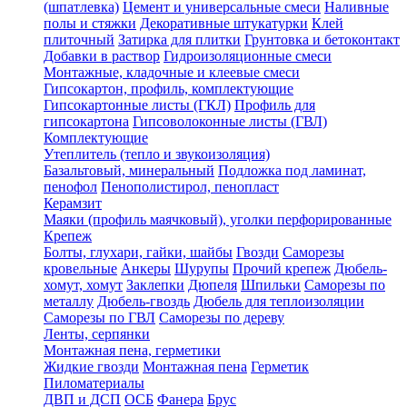
(шпатлевка)
Цемент и универсальные смеси
Наливные
полы и стяжки
Декоративные штукатурки
Клей
плиточный
Затирка для плитки
Грунтовка и бетоконтакт
Добавки в раствор
Гидроизоляционные смеси
Монтажные, кладочные и клеевые смеси
Гипсокартон, профиль, комплектующие
Гипсокартонные листы (ГКЛ)
Профиль для
гипсокартона
Гипсоволоконные листы (ГВЛ)
Комплектующие
Утеплитель (тепло и звукоизоляция)
Базальтовый, минеральный
Подложка под ламинат,
пенофол
Пенополистирол, пенопласт
Керамзит
Маяки (профиль маячковый), уголки перфорированные
Крепеж
Болты, глухари, гайки, шайбы
Гвозди
Саморезы
кровельные
Анкеры
Шурупы
Прочий крепеж
Дюбель-
хомут, хомут
Заклепки
Дюпеля
Шпильки
Саморезы по
металлу
Дюбель-гвоздь
Дюбель для теплоизоляции
Саморезы по ГВЛ
Саморезы по дереву
Ленты, серпянки
Монтажная пена, герметики
Жидкие гвозди
Монтажная пена
Герметик
Пиломатериалы
ДВП и ДСП
ОСБ
Фанера
Брус