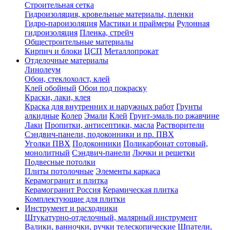
Строительная сетка
Гидроизоляция, кровельные материалы, пленки
Гидро-пароизоляция
Мастики и праймеры
Рулонная
гидроизоляция
Пленка, стрейч
Общестроительные материалы
Кирпич и блоки
ЦСП
Металлопрокат
Отделочные материалы
Линолеум
Обои, стеклохолст, клей
Клей обойный
Обои под покраску
Краски, лаки, клея
Краска для внутренних и наружных работ
Грунты
алкидные
Колер
Эмали
Клей
Грунт-эмаль по ржавчине
Лаки
Пропитки, антисептики, масла
Растворители
Сэндвич-панели, подоконники и пр. ПВХ
Уголки ПВХ
Подоконники
Поликарбонат сотовый,
монолитный
Сэндвич-панели
Лючки и решетки
Подвесные потолки
Плиты потолочные
Элементы каркаса
Керамогранит и плитка
Керамогранит Россия
Керамическая плитка
Комплектующие для плитки
Инструмент и расходники
Штукатурно-отделочный, малярный инструмент
Валики, ванночки, ручки телескопические
Шпатели,