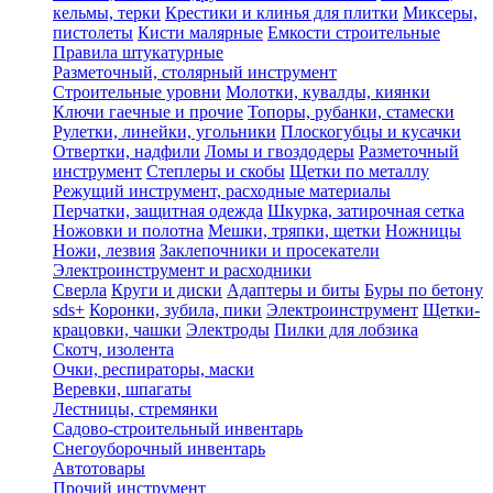
кельмы, терки
Крестики и клинья для плитки
Миксеры,
пистолеты
Кисти малярные
Емкости строительные
Правила штукатурные
Разметочный, столярный инструмент
Строительные уровни
Молотки, кувалды, киянки
Ключи гаечные и прочие
Топоры, рубанки, стамески
Рулетки, линейки, угольники
Плоскогубцы и кусачки
Отвертки, надфили
Ломы и гвоздодеры
Разметочный
инструмент
Степлеры и скобы
Щетки по металлу
Режущий инструмент, расходные материалы
Перчатки, защитная одежда
Шкурка, затирочная сетка
Ножовки и полотна
Мешки, тряпки, щетки
Ножницы
Ножи, лезвия
Заклепочники и просекатели
Электроинструмент и расходники
Сверла
Круги и диски
Адаптеры и биты
Буры по бетону
sds+
Коронки, зубила, пики
Электроинструмент
Щетки-
крацовки, чашки
Электроды
Пилки для лобзика
Скотч, изолента
Очки, респираторы, маски
Веревки, шпагаты
Лестницы, стремянки
Садово-строительный инвентарь
Снегоуборочный инвентарь
Автотовары
Прочий инструмент