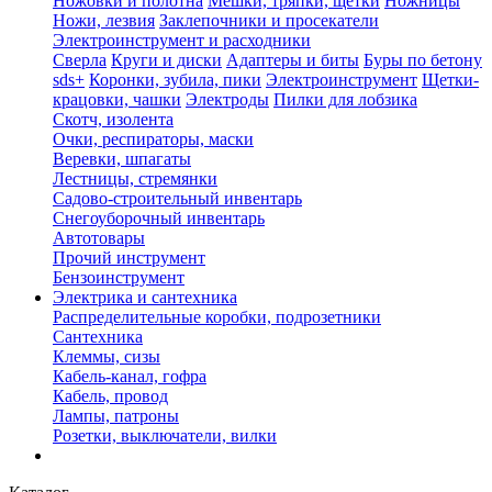
Ножовки и полотна
Мешки, тряпки, щетки
Ножницы
Ножи, лезвия
Заклепочники и просекатели
Электроинструмент и расходники
Сверла
Круги и диски
Адаптеры и биты
Буры по бетону
sds+
Коронки, зубила, пики
Электроинструмент
Щетки-
крацовки, чашки
Электроды
Пилки для лобзика
Скотч, изолента
Очки, респираторы, маски
Веревки, шпагаты
Лестницы, стремянки
Садово-строительный инвентарь
Снегоуборочный инвентарь
Автотовары
Прочий инструмент
Бензоинструмент
Электрика и сантехника
Распределительные коробки, подрозетники
Сантехника
Клеммы, сизы
Кабель-канал, гофра
Кабель, провод
Лампы, патроны
Розетки, выключатели, вилки