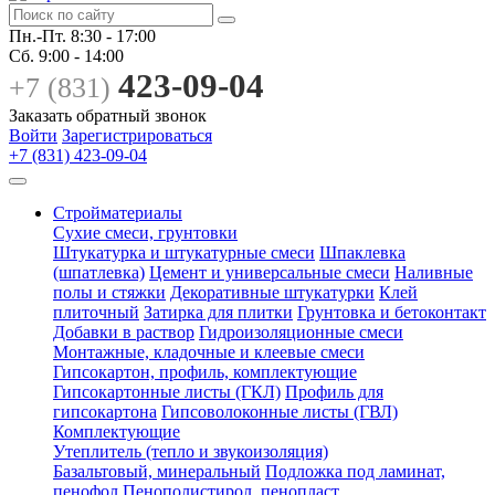
Пн.-Пт.
8:30 - 17:00
Сб.
9:00 - 14:00
423-09-04
+7 (831)
Заказать обратный звонок
Войти
Зарегистрироваться
+7 (831) 423-09-04
Стройматериалы
Сухие смеси, грунтовки
Штукатурка и штукатурные смеси
Шпаклевка
(шпатлевка)
Цемент и универсальные смеси
Наливные
полы и стяжки
Декоративные штукатурки
Клей
плиточный
Затирка для плитки
Грунтовка и бетоконтакт
Добавки в раствор
Гидроизоляционные смеси
Монтажные, кладочные и клеевые смеси
Гипсокартон, профиль, комплектующие
Гипсокартонные листы (ГКЛ)
Профиль для
гипсокартона
Гипсоволоконные листы (ГВЛ)
Комплектующие
Утеплитель (тепло и звукоизоляция)
Базальтовый, минеральный
Подложка под ламинат,
пенофол
Пенополистирол, пенопласт