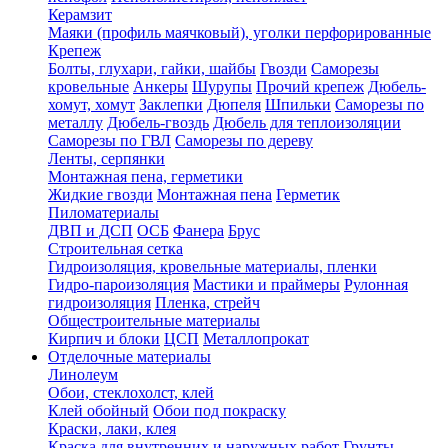
Керамзит
Маяки (профиль маячковый), уголки перфорированные
Крепеж
Болты, глухари, гайки, шайбы
Гвозди
Саморезы
кровельные
Анкеры
Шурупы
Прочий крепеж
Дюбель-
хомут, хомут
Заклепки
Дюпеля
Шпильки
Саморезы по
металлу
Дюбель-гвоздь
Дюбель для теплоизоляции
Саморезы по ГВЛ
Саморезы по дереву
Ленты, серпянки
Монтажная пена, герметики
Жидкие гвозди
Монтажная пена
Герметик
Пиломатериалы
ДВП и ДСП
ОСБ
Фанера
Брус
Строительная сетка
Гидроизоляция, кровельные материалы, пленки
Гидро-пароизоляция
Мастики и праймеры
Рулонная
гидроизоляция
Пленка, стрейч
Общестроительные материалы
Кирпич и блоки
ЦСП
Металлопрокат
Отделочные материалы
Линолеум
Обои, стеклохолст, клей
Клей обойный
Обои под покраску
Краски, лаки, клея
Краска для внутренних и наружных работ
Грунты