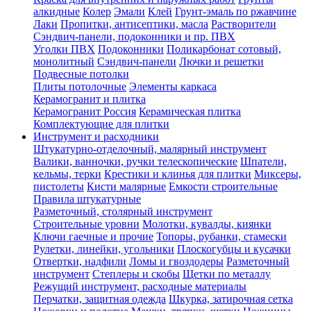
алкидные
Колер
Эмали
Клей
Грунт-эмаль по ржавчине
Лаки
Пропитки, антисептики, масла
Растворители
Сэндвич-панели, подоконники и пр. ПВХ
Уголки ПВХ
Подоконники
Поликарбонат сотовый,
монолитный
Сэндвич-панели
Лючки и решетки
Подвесные потолки
Плиты потолочные
Элементы каркаса
Керамогранит и плитка
Керамогранит Россия
Керамическая плитка
Комплектующие для плитки
Инструмент и расходники
Штукатурно-отделочный, малярный инструмент
Валики, ванночки, ручки телескопические
Шпатели,
кельмы, терки
Крестики и клинья для плитки
Миксеры,
пистолеты
Кисти малярные
Емкости строительные
Правила штукатурные
Разметочный, столярный инструмент
Строительные уровни
Молотки, кувалды, киянки
Ключи гаечные и прочие
Топоры, рубанки, стамески
Рулетки, линейки, угольники
Плоскогубцы и кусачки
Отвертки, надфили
Ломы и гвоздодеры
Разметочный
инструмент
Степлеры и скобы
Щетки по металлу
Режущий инструмент, расходные материалы
Перчатки, защитная одежда
Шкурка, затирочная сетка