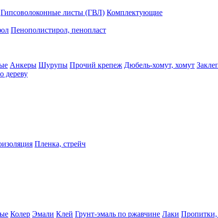
Гипсоволоконные листы (ГВЛ)
Комплектующие
фол
Пенополистирол, пенопласт
ые
Анкеры
Шурупы
Прочий крепеж
Дюбель-хомут, хомут
Закле
о дереву
оизоляция
Пленка, стрейч
ные
Колер
Эмали
Клей
Грунт-эмаль по ржавчине
Лаки
Пропитки,