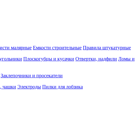
исти малярные
Емкости строительные
Правила штукатурные
 угольники
Плоскогубцы и кусачки
Отвертки, надфили
Ломы и
Заклепочники и просекатели
, чашки
Электроды
Пилки для лобзика