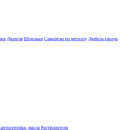
пки
Дюпеля
Шпильки
Саморезы по металлу
Дюбель-гвоздь
 антисептики, масла
Растворители