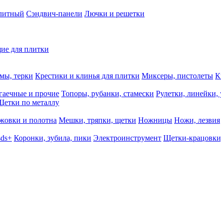
олитный
Сэндвич-панели
Лючки и решетки
ие для плитки
мы, терки
Крестики и клинья для плитки
Миксеры, пистолеты
К
гаечные и прочие
Топоры, рубанки, стамески
Рулетки, линейки,
Щетки по металлу
жовки и полотна
Мешки, тряпки, щетки
Ножницы
Ножи, лезвия
sds+
Коронки, зубила, пики
Электроинструмент
Щетки-крацовки