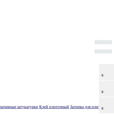
0
0
ративные штукатурки
Клей плиточный
Затирка для плитки
0