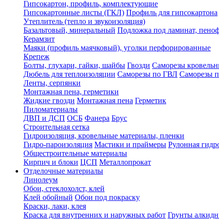
Гипсокартон, профиль, комплектующие
Гипсокартонные листы (ГКЛ)
Профиль для гипсокартона
Утеплитель (тепло и звукоизоляция)
Базальтовый, минеральный
Подложка под ламинат, пено
Керамзит
Маяки (профиль маячковый), уголки перфорированные
Крепеж
Болты, глухари, гайки, шайбы
Гвозди
Саморезы кровельн
Дюбель для теплоизоляции
Саморезы по ГВЛ
Саморезы п
Ленты, серпянки
Монтажная пена, герметики
Жидкие гвозди
Монтажная пена
Герметик
Пиломатериалы
ДВП и ДСП
ОСБ
Фанера
Брус
Строительная сетка
Гидроизоляция, кровельные материалы, пленки
Гидро-пароизоляция
Мастики и праймеры
Рулонная гидр
Общестроительные материалы
Кирпич и блоки
ЦСП
Металлопрокат
Отделочные материалы
Линолеум
Обои, стеклохолст, клей
Клей обойный
Обои под покраску
Краски, лаки, клея
Краска для внутренних и наружных работ
Грунты алкид