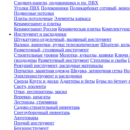
Сэндвич-панели, подоконники и пр. ПВХ
Уголки ПВХ
Подоконники
Поликарбонат сотовый, мон
Подвесные потолки
Плиты потолочные
Элементы каркаса
Керамогранит и плитка
Керамогранит Россия
Керамическая плитка
Комплектующ
Инструмент и расходники
Штукатурно-отделочный, малярный инструмент
Валики, ванночки, ручки телескопические
Шпатели, кель
Разметочный, столярный инструмент
Строительные уровни
Молотки, кувалды, киянки
Ключи 
гвоздодеры
Разметочный инструмент
Степлеры и скобы
Режущий инструмент, расходные материалы
Перчатки, защитная одежда
Шкурка, затирочная сетка
Но
Электроинструмент и расходники
Сверла
Круги и диски
Адаптеры и биты
Буры по бетону 
Скотч, изолента
Очки, респираторы, маски
Веревки, шпагаты
Лестницы, стремянки
Садово-строительный инвентарь
Снегоуборочный инвентарь
Автотовары
Прочий инструмент
Бензоинструмент