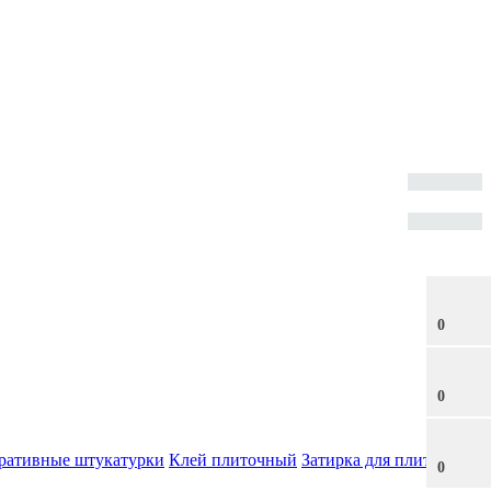
0
0
ративные штукатурки
Клей плиточный
Затирка для плитки
0