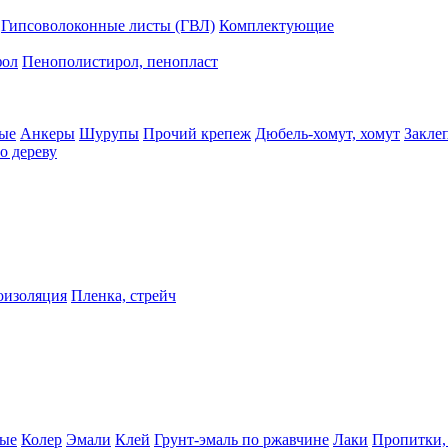
Гипсоволоконные листы (ГВЛ)
Комплектующие
фол
Пенополистирол, пенопласт
ые
Анкеры
Шурупы
Прочий крепеж
Дюбель-хомут, хомут
Закле
о дереву
оизоляция
Пленка, стрейч
ные
Колер
Эмали
Клей
Грунт-эмаль по ржавчине
Лаки
Пропитки,