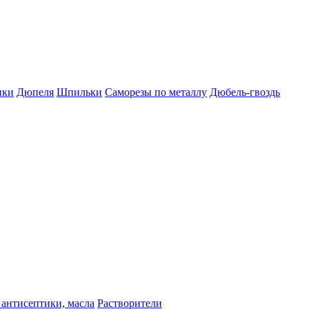
пки
Дюпеля
Шпильки
Саморезы по металлу
Дюбель-гвоздь
 антисептики, масла
Растворители