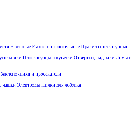
исти малярные
Емкости строительные
Правила штукатурные
 угольники
Плоскогубцы и кусачки
Отвертки, надфили
Ломы и
Заклепочники и просекатели
, чашки
Электроды
Пилки для лобзика