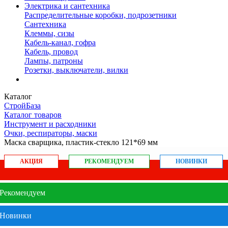
Электрика и сантехника
Распределительные коробки, подрозетники
Сантехника
Клеммы, сизы
Кабель-канал, гофра
Кабель, провод
Лампы, патроны
Розетки, выключатели, вилки
Каталог
СтройБаза
Каталог товаров
Инструмент и расходники
Очки, респираторы, маски
Маска сварщика, пластик-стекло 121*69 мм
АКЦИЯ
РЕКОМЕНДУЕМ
НОВИНКИ
Рекомендуем
Новинки