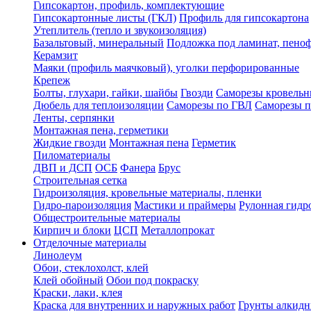
Гипсокартон, профиль, комплектующие
Гипсокартонные листы (ГКЛ)
Профиль для гипсокартона
Утеплитель (тепло и звукоизоляция)
Базальтовый, минеральный
Подложка под ламинат, пено
Керамзит
Маяки (профиль маячковый), уголки перфорированные
Крепеж
Болты, глухари, гайки, шайбы
Гвозди
Саморезы кровельн
Дюбель для теплоизоляции
Саморезы по ГВЛ
Саморезы п
Ленты, серпянки
Монтажная пена, герметики
Жидкие гвозди
Монтажная пена
Герметик
Пиломатериалы
ДВП и ДСП
ОСБ
Фанера
Брус
Строительная сетка
Гидроизоляция, кровельные материалы, пленки
Гидро-пароизоляция
Мастики и праймеры
Рулонная гидр
Общестроительные материалы
Кирпич и блоки
ЦСП
Металлопрокат
Отделочные материалы
Линолеум
Обои, стеклохолст, клей
Клей обойный
Обои под покраску
Краски, лаки, клея
Краска для внутренних и наружных работ
Грунты алкид