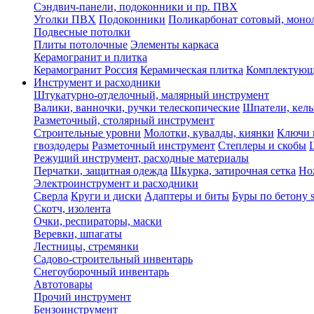
Сэндвич-панели, подоконники и пр. ПВХ
Уголки ПВХ
Подоконники
Поликарбонат сотовый, мон
Подвесные потолки
Плиты потолочные
Элементы каркаса
Керамогранит и плитка
Керамогранит Россия
Керамическая плитка
Комплектующ
Инструмент и расходники
Штукатурно-отделочный, малярный инструмент
Валики, ванночки, ручки телескопические
Шпатели, кель
Разметочный, столярный инструмент
Строительные уровни
Молотки, кувалды, киянки
Ключи 
гвоздодеры
Разметочный инструмент
Степлеры и скобы
Режущий инструмент, расходные материалы
Перчатки, защитная одежда
Шкурка, затирочная сетка
Но
Электроинструмент и расходники
Сверла
Круги и диски
Адаптеры и биты
Буры по бетону 
Скотч, изолента
Очки, респираторы, маски
Веревки, шпагаты
Лестницы, стремянки
Садово-строительный инвентарь
Снегоуборочный инвентарь
Автотовары
Прочий инструмент
Бензоинструмент