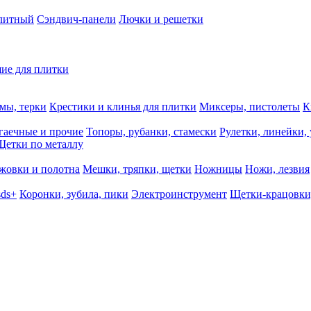
олитный
Сэндвич-панели
Лючки и решетки
ие для плитки
мы, терки
Крестики и клинья для плитки
Миксеры, пистолеты
К
гаечные и прочие
Топоры, рубанки, стамески
Рулетки, линейки,
Щетки по металлу
жовки и полотна
Мешки, тряпки, щетки
Ножницы
Ножи, лезвия
sds+
Коронки, зубила, пики
Электроинструмент
Щетки-крацовки