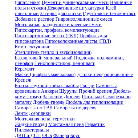
(шпатлевка)
Цемент и универсальные смеси
Наливные
полы и стяжки
Декоративные штукатурки
Клей
плиточный
Затирка для плитки
Грунтовка и бетоконтакт
Добавки в раствор
Гидроизоляционные смеси
Монтажные, кладочные и клеевые смеси
Гипсокартон, профиль, комплектующие
Гипсокартонные листы (ГКЛ)
Профиль для
гипсокартона
Гипсоволоконные листы (ГВЛ)
Комплектующие
Утеплитель (тепло и звукоизоляция)
Базальтовый, минеральный
Подложка под ламинат,
пенофол
Пенополистирол, пенопласт
Керамзит
Маяки (профиль маячковый), уголки перфорированные
Крепеж
Болты, глухари, гайки, шайбы
Гвозди
Саморезы
кровельные
Анкеры
Шурупы
Прочий крепеж
Дюбель-
хомут, хомут
Заклепки
Дюпеля
Шпильки
Саморезы по
металлу
Дюбель-гвоздь
Дюбель для теплоизоляции
Саморезы по ГВЛ
Саморезы по дереву
Ленты, серпянки
Монтажная пена, герметики
Жидкие гвозди
Монтажная пена
Герметик
Пиломатериалы
ДВП и ДСП
ОСБ
Фанера
Брус