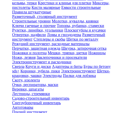
кельмы, терки
Крестики и клинья для плитки
Миксеры,
пистолеты
Кисти малярные
Емкости строительные
Правила штукатурные
Разметочный, столярный инструмент
Строительные уровни
Молотки, кувалды, киянки
Ключи гаечные и прочие
Топоры, рубанки, стамески
Рулетки, линейки, угольники
Плоскогубцы и кусачки
Отвертки, надфили
Ломы и гвоздодеры
Разметочный
инструмент
Степлеры и скобы
Щетки по металлу
Режущий инструмент, расходные материалы
Перчатки, защитная одежда
Шкурка, затирочная сетка
Ножовки и полотна
Мешки, тряпки, щетки
Ножницы
Ножи, лезвия
Заклепочники и просекатели
Электроинструмент и расходники
Сверла
Круги и диски
Адаптеры и биты
Буры по бетону
sds+
Коронки, зубила, пики
Электроинструмент
Щетки-
крацовки, чашки
Электроды
Пилки для лобзика
Скотч, изолента
Очки, респираторы, маски
Веревки, шпагаты
Лестницы, стремянки
Садово-строительный инвентарь
Снегоуборочный инвентарь
Автотовары
Прочий инструмент