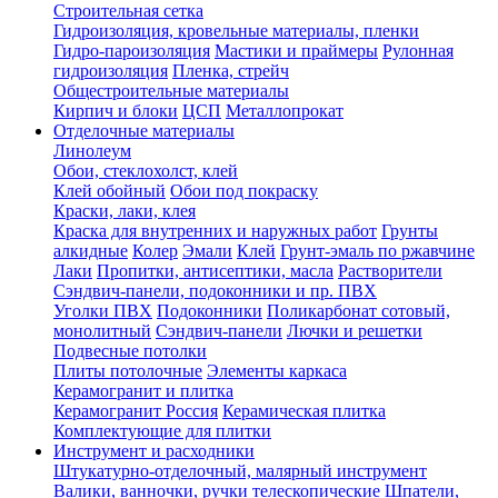
Строительная сетка
Гидроизоляция, кровельные материалы, пленки
Гидро-пароизоляция
Мастики и праймеры
Рулонная
гидроизоляция
Пленка, стрейч
Общестроительные материалы
Кирпич и блоки
ЦСП
Металлопрокат
Отделочные материалы
Линолеум
Обои, стеклохолст, клей
Клей обойный
Обои под покраску
Краски, лаки, клея
Краска для внутренних и наружных работ
Грунты
алкидные
Колер
Эмали
Клей
Грунт-эмаль по ржавчине
Лаки
Пропитки, антисептики, масла
Растворители
Сэндвич-панели, подоконники и пр. ПВХ
Уголки ПВХ
Подоконники
Поликарбонат сотовый,
монолитный
Сэндвич-панели
Лючки и решетки
Подвесные потолки
Плиты потолочные
Элементы каркаса
Керамогранит и плитка
Керамогранит Россия
Керамическая плитка
Комплектующие для плитки
Инструмент и расходники
Штукатурно-отделочный, малярный инструмент
Валики, ванночки, ручки телескопические
Шпатели,