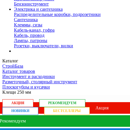
Бензоинструмент
Электрика и сантехника
Распределительные коробки, подрозетники
Сантехника
Клеммы, сизы
Кабель-канал, гофра
Кабель, провод
Лампы, патроны
Розетки, выключатели, вилки
Каталог
СтройБаза
Каталог товаров
Инструмент и расходники
Разметочный, столярный инструмент
Плоскогубцы и кусачки
Клещи 250 мм
АКЦИЯ
РЕКОМЕНДУЕМ
Акция
НОВИНКИ
БЕСТСЕЛЛЕРЫ
Рекомендуем