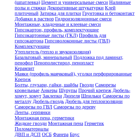
(шпатлевка)
Цемент и универсальные смеси
Наливные
полы и стяжки
Декоративные штукатурки
Клей
плиточный
Затирка для плитки
Грунтовка и бетоконтакт
Добавки в раствор
Гидроизоляционные смеси
Монтажные, кладочные и клеевые смеси
Гипсокартон, профиль, комплектующие
Гипсокартонные листы (ГКЛ)
Профиль для
гипсокартона
Гипсоволоконные листы (ГВЛ)
Комплектующие
Утеплитель (тепло и звукоизоляция)
Базальтовый, минеральный
Подложка под ламинат,
пенофол
Пенополистирол, пенопласт
Керамзит
Маяки (профиль маячковый), уголки перфорированные
Крепеж
Болты, глухари, гайки, шайбы
Гвозди
Саморезы
кровельные
Анкеры
Шурупы
Прочий крепеж
Дюбель-
хомут, хомут
Заклепки
Дюпеля
Шпильки
Саморезы по
металлу
Дюбель-гвоздь
Дюбель для теплоизоляции
Саморезы по ГВЛ
Саморезы по дереву
Ленты, серпянки
Монтажная пена, герметики
Жидкие гвозди
Монтажная пена
Герметик
Пиломатериалы
ДВП и ДСП
ОСБ
Фанера
Брус