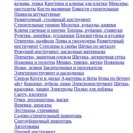
кельмы, терки
Крестики и клинья для плитки
Миксеры,
пистолеты
Кисти малярные
Емкости строительные
Правила штукатурные
Разметочный, столярный инструмент
Строительные уровни
Молотки, кувалды, киянки
Ключи гаечные и прочие
Топоры, рубанки, стамески
Рулетки, линейки, угольники
Плоскогубцы и кусачки
Отвертки, надфили
Ломы и гвоздодеры
Разметочный
инструмент
Степлеры и скобы
Щетки по металлу
Режущий инструмент, расходные материалы
Перчатки, защитная одежда
Шкурка, затирочная сетка
Ножовки и полотна
Мешки, тряпки, щетки
Ножницы
Ножи, лезвия
Заклепочники и просекатели
Электроинструмент и расходники
Сверла
Круги и диски
Адаптеры и биты
Буры по бетону
sds+
Коронки, зубила, пики
Электроинструмент
Щетки-
крацовки, чашки
Электроды
Пилки для лобзика
Скотч, изолента
Очки, респираторы, маски
Веревки, шпагаты
Лестницы, стремянки
Садово-строительный инвентарь
Снегоуборочный инвентарь
Автотовары
Прочий инструмент