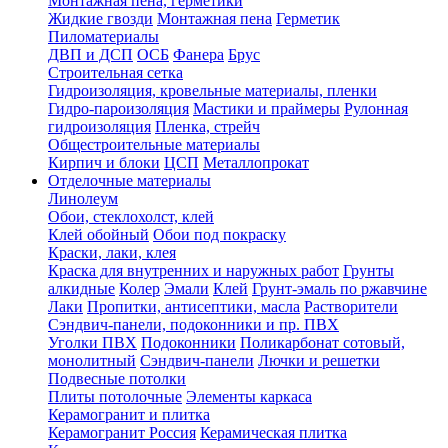
Монтажная пена, герметики
Жидкие гвозди
Монтажная пена
Герметик
Пиломатериалы
ДВП и ДСП
ОСБ
Фанера
Брус
Строительная сетка
Гидроизоляция, кровельные материалы, пленки
Гидро-пароизоляция
Мастики и праймеры
Рулонная
гидроизоляция
Пленка, стрейч
Общестроительные материалы
Кирпич и блоки
ЦСП
Металлопрокат
Отделочные материалы
Линолеум
Обои, стеклохолст, клей
Клей обойный
Обои под покраску
Краски, лаки, клея
Краска для внутренних и наружных работ
Грунты
алкидные
Колер
Эмали
Клей
Грунт-эмаль по ржавчине
Лаки
Пропитки, антисептики, масла
Растворители
Сэндвич-панели, подоконники и пр. ПВХ
Уголки ПВХ
Подоконники
Поликарбонат сотовый,
монолитный
Сэндвич-панели
Лючки и решетки
Подвесные потолки
Плиты потолочные
Элементы каркаса
Керамогранит и плитка
Керамогранит Россия
Керамическая плитка