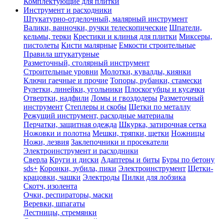
Комплектующие для плитки
Инструмент и расходники
Штукатурно-отделочный, малярный инструмент
Валики, ванночки, ручки телескопические
Шпатели,
кельмы, терки
Крестики и клинья для плитки
Миксеры,
пистолеты
Кисти малярные
Емкости строительные
Правила штукатурные
Разметочный, столярный инструмент
Строительные уровни
Молотки, кувалды, киянки
Ключи гаечные и прочие
Топоры, рубанки, стамески
Рулетки, линейки, угольники
Плоскогубцы и кусачки
Отвертки, надфили
Ломы и гвоздодеры
Разметочный
инструмент
Степлеры и скобы
Щетки по металлу
Режущий инструмент, расходные материалы
Перчатки, защитная одежда
Шкурка, затирочная сетка
Ножовки и полотна
Мешки, тряпки, щетки
Ножницы
Ножи, лезвия
Заклепочники и просекатели
Электроинструмент и расходники
Сверла
Круги и диски
Адаптеры и биты
Буры по бетону
sds+
Коронки, зубила, пики
Электроинструмент
Щетки-
крацовки, чашки
Электроды
Пилки для лобзика
Скотч, изолента
Очки, респираторы, маски
Веревки, шпагаты
Лестницы, стремянки