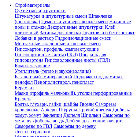
Стройматериалы
Сухие смеси, грунтовки
Штукатурка и штукатурные смеси
Шпаклевка
(шпатлевка)
Цемент и универсальные смеси
Наливные
полы и стяжки
Декоративные штукатурки
Клей
плиточный
Затирка для плитки
Грунтовка и бетоконтакт
Добавки в раствор
Гидроизоляционные смеси
Монтажные, кладочные и клеевые смеси
Гипсокартон, профиль, комплектующие
Гипсокартонные листы (ГКЛ)
Профиль для
гипсокартона
Гипсоволоконные листы (ГВЛ)
Комплектующие
Утеплитель (тепло и звукоизоляция)
Базальтовый, минеральный
Подложка под ламинат,
пенофол
Пенополистирол, пенопласт
Керамзит
Маяки (профиль маячковый), уголки перфорированные
Крепеж
Болты, глухари, гайки, шайбы
Гвозди
Саморезы
кровельные
Анкеры
Шурупы
Прочий крепеж
Дюбель-
хомут, хомут
Заклепки
Дюпеля
Шпильки
Саморезы по
металлу
Дюбель-гвоздь
Дюбель для теплоизоляции
Саморезы по ГВЛ
Саморезы по дереву
Ленты, серпянки