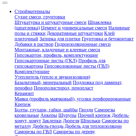
Стройматериалы
Сухие смеси, грунтовки
Штукатурка и штукатурные смеси
Шпаклевка
(шпатлевка)
Цемент и универсальные смеси
Наливные
полы и стяжки
Декоративные штукатурки
Клей
плиточный
Затирка для плитки
Грунтовка и бетоконтакт
Добавки в раствор
Гидроизоляционные смеси
Монтажные, кладочные и клеевые смеси
Гипсокартон, профиль, комплектующие
Гипсокартонные листы (ГКЛ)
Профиль для
гипсокартона
Гипсоволоконные листы (ГВЛ)
Комплектующие
Утеплитель (тепло и звукоизоляция)
Базальтовый, минеральный
Подложка под ламинат,
пенофол
Пенополистирол, пенопласт
Керамзит
Маяки (профиль маячковый), уголки перфорированные
Крепеж
Болты, глухари, гайки, шайбы
Гвозди
Саморезы
кровельные
Анкеры
Шурупы
Прочий крепеж
Дюбель-
хомут, хомут
Заклепки
Дюпеля
Шпильки
Саморезы по
металлу
Дюбель-гвоздь
Дюбель для теплоизоляции
Саморезы по ГВЛ
Саморезы по дереву