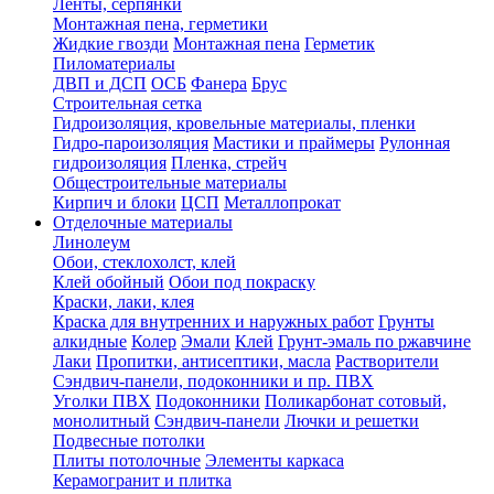
Ленты, серпянки
Монтажная пена, герметики
Жидкие гвозди
Монтажная пена
Герметик
Пиломатериалы
ДВП и ДСП
ОСБ
Фанера
Брус
Строительная сетка
Гидроизоляция, кровельные материалы, пленки
Гидро-пароизоляция
Мастики и праймеры
Рулонная
гидроизоляция
Пленка, стрейч
Общестроительные материалы
Кирпич и блоки
ЦСП
Металлопрокат
Отделочные материалы
Линолеум
Обои, стеклохолст, клей
Клей обойный
Обои под покраску
Краски, лаки, клея
Краска для внутренних и наружных работ
Грунты
алкидные
Колер
Эмали
Клей
Грунт-эмаль по ржавчине
Лаки
Пропитки, антисептики, масла
Растворители
Сэндвич-панели, подоконники и пр. ПВХ
Уголки ПВХ
Подоконники
Поликарбонат сотовый,
монолитный
Сэндвич-панели
Лючки и решетки
Подвесные потолки
Плиты потолочные
Элементы каркаса
Керамогранит и плитка