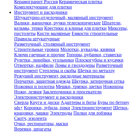
Керамогранит Россия
Керамическая плитка
Комплектующие для плитки
Инструмент и расходники
Штукатурно-отделочный, малярный инструмент
Валики, ванночки, ручки телескопические
Шпатели,
кельмы, терки
Крестики и клинья для плитки
Миксеры,
пистолеты
Кисти малярные
Емкости строительные
Правила штукатурные
Разметочный, столярный инструмент
Строительные уровни
Молотки, кувалды, киянки
Ключи гаечные и прочие
Топоры, рубанки, стамески
Рулетки, линейки, угольники
Плоскогубцы и кусачки
Отвертки, надфили
Ломы и гвоздодеры
Разметочный
инструмент
Степлеры и скобы
Щетки по металлу
Режущий инструмент, расходные материалы
Перчатки, защитная одежда
Шкурка, затирочная сетка
Ножовки и полотна
Мешки, тряпки, щетки
Ножницы
Ножи, лезвия
Заклепочники и просекатели
Электроинструмент и расходники
Сверла
Круги и диски
Адаптеры и биты
Буры по бетону
sds+
Коронки, зубила, пики
Электроинструмент
Щетки-
крацовки, чашки
Электроды
Пилки для лобзика
Скотч, изолента
Очки, респираторы, маски
Веревки, шпагаты