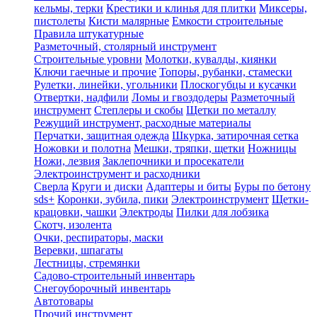
кельмы, терки
Крестики и клинья для плитки
Миксеры,
пистолеты
Кисти малярные
Емкости строительные
Правила штукатурные
Разметочный, столярный инструмент
Строительные уровни
Молотки, кувалды, киянки
Ключи гаечные и прочие
Топоры, рубанки, стамески
Рулетки, линейки, угольники
Плоскогубцы и кусачки
Отвертки, надфили
Ломы и гвоздодеры
Разметочный
инструмент
Степлеры и скобы
Щетки по металлу
Режущий инструмент, расходные материалы
Перчатки, защитная одежда
Шкурка, затирочная сетка
Ножовки и полотна
Мешки, тряпки, щетки
Ножницы
Ножи, лезвия
Заклепочники и просекатели
Электроинструмент и расходники
Сверла
Круги и диски
Адаптеры и биты
Буры по бетону
sds+
Коронки, зубила, пики
Электроинструмент
Щетки-
крацовки, чашки
Электроды
Пилки для лобзика
Скотч, изолента
Очки, респираторы, маски
Веревки, шпагаты
Лестницы, стремянки
Садово-строительный инвентарь
Снегоуборочный инвентарь
Автотовары
Прочий инструмент