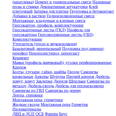
(шпатлевка)
Цемент и универсальные смеси
Наливные
полы и стяжки
Декоративные штукатурки
Клей
плиточный
Затирка для плитки
Грунтовка и бетоконтакт
Добавки в раствор
Гидроизоляционные смеси
Монтажные, кладочные и клеевые смеси
Гипсокартон, профиль, комплектующие
Гипсокартонные листы (ГКЛ)
Профиль для
гипсокартона
Гипсоволоконные листы (ГВЛ)
Комплектующие
Утеплитель (тепло и звукоизоляция)
Базальтовый, минеральный
Подложка под ламинат,
пенофол
Пенополистирол, пенопласт
Керамзит
Маяки (профиль маячковый), уголки перфорированные
Крепеж
Болты, глухари, гайки, шайбы
Гвозди
Саморезы
кровельные
Анкеры
Шурупы
Прочий крепеж
Дюбель-
хомут, хомут
Заклепки
Дюпеля
Шпильки
Саморезы по
металлу
Дюбель-гвоздь
Дюбель для теплоизоляции
Саморезы по ГВЛ
Саморезы по дереву
Ленты, серпянки
Монтажная пена, герметики
Жидкие гвозди
Монтажная пена
Герметик
Пиломатериалы
ДВП и ДСП
ОСБ
Фанера
Брус