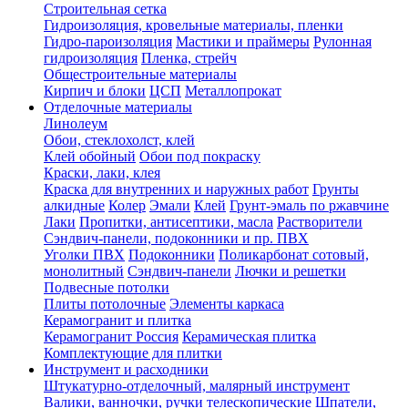
Строительная сетка
Гидроизоляция, кровельные материалы, пленки
Гидро-пароизоляция
Мастики и праймеры
Рулонная
гидроизоляция
Пленка, стрейч
Общестроительные материалы
Кирпич и блоки
ЦСП
Металлопрокат
Отделочные материалы
Линолеум
Обои, стеклохолст, клей
Клей обойный
Обои под покраску
Краски, лаки, клея
Краска для внутренних и наружных работ
Грунты
алкидные
Колер
Эмали
Клей
Грунт-эмаль по ржавчине
Лаки
Пропитки, антисептики, масла
Растворители
Сэндвич-панели, подоконники и пр. ПВХ
Уголки ПВХ
Подоконники
Поликарбонат сотовый,
монолитный
Сэндвич-панели
Лючки и решетки
Подвесные потолки
Плиты потолочные
Элементы каркаса
Керамогранит и плитка
Керамогранит Россия
Керамическая плитка
Комплектующие для плитки
Инструмент и расходники
Штукатурно-отделочный, малярный инструмент
Валики, ванночки, ручки телескопические
Шпатели,