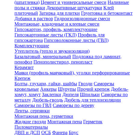
(шпатлевка)
Цемент и универсальные смеси
Наливные
полы и стяжки
Декоративные штукатурки
Клей
плиточный
Затирка для плитки
Грунтовка и бетоконтакт
Добавки в раствор
Гидроизоляционные смеси
Монтажные, кладочные и клеевые смеси
Гипсокартон, профиль, комплектующие
Гипсокартонные листы (ГКЛ)
Профиль для
гипсокартона
Гипсоволоконные листы (ГВЛ)
Комплектующие
Утеплитель (тепло и звукоизоляция)
Базальтовый, минеральный
Подложка под ламинат,
пенофол
Пенополистирол, пенопласт
Керамзит
Маяки (профиль маячковый), уголки перфорированные
Крепеж
Болты, глухари, гайки, шайбы
Гвозди
Саморезы
кровельные
Анкеры
Шурупы
Прочий крепеж
Дюбель-
хомут, хомут
Заклепки
Дюпеля
Шпильки
Саморезы по
металлу
Дюбель-гвоздь
Дюбель для теплоизоляции
Саморезы по ГВЛ
Саморезы по дереву
Ленты, серпянки
Монтажная пена, герметики
Жидкие гвозди
Монтажная пена
Герметик
Пиломатериалы
ДВП и ДСП
ОСБ
Фанера
Брус