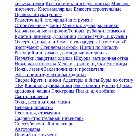
кельмы, терки
Крестики и клинья для плитки
Миксеры,
пистолеты
Кисти малярные
Емкости строительные
Правила штукатурные
Разметочный, столярный инструмент
Строительные уровни
Молотки, кувалды, киянки
Ключи гаечные и прочие
Топоры, рубанки, стамески
Рулетки, линейки, угольники
Плоскогубцы и кусачки
Отвертки, надфили
Ломы и гвоздодеры
Разметочный
инструмент
Степлеры и скобы
Щетки по металлу
Режущий инструмент, расходные материалы
Перчатки, защитная одежда
Шкурка, затирочная сетка
Ножовки и полотна
Мешки, тряпки, щетки
Ножницы
Ножи, лезвия
Заклепочники и просекатели
Электроинструмент и расходники
Сверла
Круги и диски
Адаптеры и биты
Буры по бетону
sds+
Коронки, зубила, пики
Электроинструмент
Щетки-
крацовки, чашки
Электроды
Пилки для лобзика
Скотч, изолента
Очки, респираторы, маски
Веревки, шпагаты
Лестницы, стремянки
Садово-строительный инвентарь
Снегоуборочный инвентарь
Автотовары
Прочий инструмент