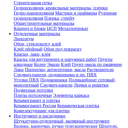
Строительная сетка
Гидроизоляция, кровельные материалы, пленки
Гидро-пароизоляция
Мастики и праймеры
Рулонная
гидроизоляция
Пленка, стрейч
Общестроительные материалы
Кирпич и блоки
ЦСП
Металлопрокат
Отделочные материалы
Линолеум
Обои, стеклохолст, клей
Клей обойный
Обои под покраску
Краски, лаки, клея
Краска для внутренних и наружных работ
Грунты
алкидные
Колер
Эмали
Клей
Грунт-эмаль по ржавчине
Лаки
Пропитки, антисептики, масла
Растворители
Сэндвич-панели, подоконники и пр. ПВХ
Уголки ПВХ
Подоконники
Поликарбонат сотовый,
монолитный
Сэндвич-панели
Лючки и решетки
Подвесные потолки
Плиты потолочные
Элементы каркаса
Керамогранит и плитка
Керамогранит Россия
Керамическая плитка
Комплектующие для плитки
Инструмент и расходники
Штукатурно-отделочный, малярный инструмент
Валики, ванночки, ручки телескопические
Шпатели,