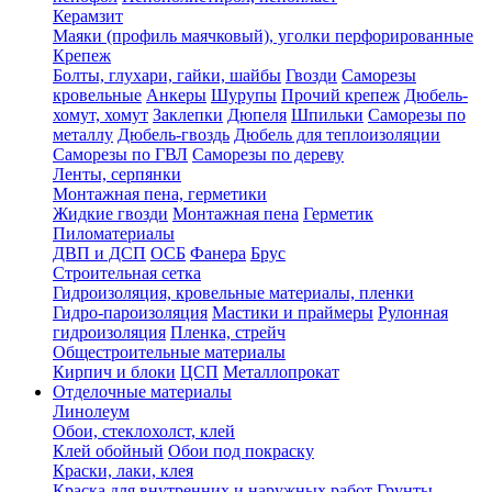
Керамзит
Маяки (профиль маячковый), уголки перфорированные
Крепеж
Болты, глухари, гайки, шайбы
Гвозди
Саморезы
кровельные
Анкеры
Шурупы
Прочий крепеж
Дюбель-
хомут, хомут
Заклепки
Дюпеля
Шпильки
Саморезы по
металлу
Дюбель-гвоздь
Дюбель для теплоизоляции
Саморезы по ГВЛ
Саморезы по дереву
Ленты, серпянки
Монтажная пена, герметики
Жидкие гвозди
Монтажная пена
Герметик
Пиломатериалы
ДВП и ДСП
ОСБ
Фанера
Брус
Строительная сетка
Гидроизоляция, кровельные материалы, пленки
Гидро-пароизоляция
Мастики и праймеры
Рулонная
гидроизоляция
Пленка, стрейч
Общестроительные материалы
Кирпич и блоки
ЦСП
Металлопрокат
Отделочные материалы
Линолеум
Обои, стеклохолст, клей
Клей обойный
Обои под покраску
Краски, лаки, клея
Краска для внутренних и наружных работ
Грунты