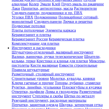
алкидные
Колер
Эмали
Клей
Грунт-эмаль по ржавчине
Лаки
Пропитки, антисептики, масла
Растворители
Сэндвич-панели, подоконники и пр. ПВХ
Уголки ПВХ
Подоконники
Поликарбонат сотовый,
монолитный
Сэндвич-панели
Лючки и решетки
Подвесные потолки
Плиты потолочные
Элементы каркаса
Керамогранит и плитка
Керамогранит Россия
Керамическая плитка
Комплектующие для плитки
Инструмент и расходники
Штукатурно-отделочный, малярный инструмент
Валики, ванночки, ручки телескопические
Шпатели,
кельмы, терки
Крестики и клинья для плитки
Миксеры,
пистолеты
Кисти малярные
Емкости строительные
Правила штукатурные
Разметочный, столярный инструмент
Строительные уровни
Молотки, кувалды, киянки
Ключи гаечные и прочие
Топоры, рубанки, стамески
Рулетки, линейки, угольники
Плоскогубцы и кусачки
Отвертки, надфили
Ломы и гвоздодеры
Разметочный
инструмент
Степлеры и скобы
Щетки по металлу
Режущий инструмент, расходные материалы
Перчатки, защитная одежда
Шкурка, затирочная сетка