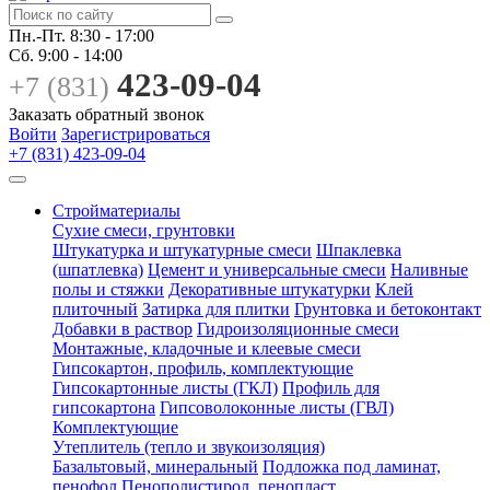
Пн.-Пт.
8:30 - 17:00
Сб.
9:00 - 14:00
423-09-04
+7 (831)
Заказать обратный звонок
Войти
Зарегистрироваться
+7 (831) 423-09-04
Стройматериалы
Сухие смеси, грунтовки
Штукатурка и штукатурные смеси
Шпаклевка
(шпатлевка)
Цемент и универсальные смеси
Наливные
полы и стяжки
Декоративные штукатурки
Клей
плиточный
Затирка для плитки
Грунтовка и бетоконтакт
Добавки в раствор
Гидроизоляционные смеси
Монтажные, кладочные и клеевые смеси
Гипсокартон, профиль, комплектующие
Гипсокартонные листы (ГКЛ)
Профиль для
гипсокартона
Гипсоволоконные листы (ГВЛ)
Комплектующие
Утеплитель (тепло и звукоизоляция)
Базальтовый, минеральный
Подложка под ламинат,
пенофол
Пенополистирол, пенопласт