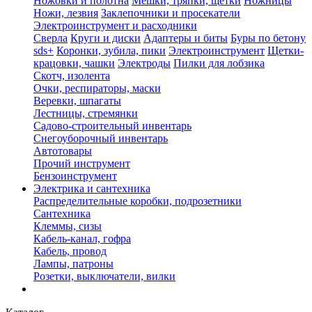
Ножовки и полотна
Мешки, тряпки, щетки
Ножницы
Ножи, лезвия
Заклепочники и просекатели
Электроинструмент и расходники
Сверла
Круги и диски
Адаптеры и биты
Буры по бетону
sds+
Коронки, зубила, пики
Электроинструмент
Щетки-
крацовки, чашки
Электроды
Пилки для лобзика
Скотч, изолента
Очки, респираторы, маски
Веревки, шпагаты
Лестницы, стремянки
Садово-строительный инвентарь
Снегоуборочный инвентарь
Автотовары
Прочий инструмент
Бензоинструмент
Электрика и сантехника
Распределительные коробки, подрозетники
Сантехника
Клеммы, сизы
Кабель-канал, гофра
Кабель, провод
Лампы, патроны
Розетки, выключатели, вилки