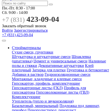
Пн.-Пт.
8:30 - 17:00
Сб.
9:00 - 14:00
423-09-04
+7 (831)
Заказать обратный звонок
Войти
Зарегистрироваться
+7 (831) 423-09-04
Стройматериалы
Сухие смеси, грунтовки
Штукатурка и штукатурные смеси
Шпаклевка
(шпатлевка)
Цемент и универсальные смеси
Наливные
полы и стяжки
Декоративные штукатурки
Клей
плиточный
Затирка для плитки
Грунтовка и бетоконтакт
Добавки в раствор
Гидроизоляционные смеси
Монтажные, кладочные и клеевые смеси
Гипсокартон, профиль, комплектующие
Гипсокартонные листы (ГКЛ)
Профиль для
гипсокартона
Гипсоволоконные листы (ГВЛ)
Комплектующие
Утеплитель (тепло и звукоизоляция)
Базальтовый, минеральный
Подложка под ламинат,
пенофол
Пенополистирол, пенопласт