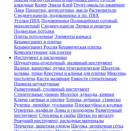
алкидные
Колер
Эмали
Клей
Грунт-эмаль по ржавчине
Лаки
Пропитки, антисептики, масла
Растворители
Сэндвич-панели, подоконники и пр. ПВХ
Уголки ПВХ
Подоконники
Поликарбонат сотовый,
монолитный
Сэндвич-панели
Лючки и решетки
Подвесные потолки
Плиты потолочные
Элементы каркаса
Керамогранит и плитка
Керамогранит Россия
Керамическая плитка
Комплектующие для плитки
Инструмент и расходники
Штукатурно-отделочный, малярный инструмент
Валики, ванночки, ручки телескопические
Шпатели,
кельмы, терки
Крестики и клинья для плитки
Миксеры,
пистолеты
Кисти малярные
Емкости строительные
Правила штукатурные
Разметочный, столярный инструмент
Строительные уровни
Молотки, кувалды, киянки
Ключи гаечные и прочие
Топоры, рубанки, стамески
Рулетки, линейки, угольники
Плоскогубцы и кусачки
Отвертки, надфили
Ломы и гвоздодеры
Разметочный
инструмент
Степлеры и скобы
Щетки по металлу
Режущий инструмент, расходные материалы
Перчатки, защитная одежда
Шкурка, затирочная сетка