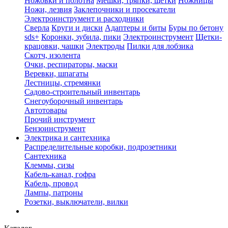
Ножовки и полотна
Мешки, тряпки, щетки
Ножницы
Ножи, лезвия
Заклепочники и просекатели
Электроинструмент и расходники
Сверла
Круги и диски
Адаптеры и биты
Буры по бетону
sds+
Коронки, зубила, пики
Электроинструмент
Щетки-
крацовки, чашки
Электроды
Пилки для лобзика
Скотч, изолента
Очки, респираторы, маски
Веревки, шпагаты
Лестницы, стремянки
Садово-строительный инвентарь
Снегоуборочный инвентарь
Автотовары
Прочий инструмент
Бензоинструмент
Электрика и сантехника
Распределительные коробки, подрозетники
Сантехника
Клеммы, сизы
Кабель-канал, гофра
Кабель, провод
Лампы, патроны
Розетки, выключатели, вилки