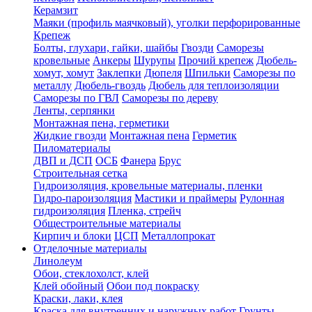
Керамзит
Маяки (профиль маячковый), уголки перфорированные
Крепеж
Болты, глухари, гайки, шайбы
Гвозди
Саморезы
кровельные
Анкеры
Шурупы
Прочий крепеж
Дюбель-
хомут, хомут
Заклепки
Дюпеля
Шпильки
Саморезы по
металлу
Дюбель-гвоздь
Дюбель для теплоизоляции
Саморезы по ГВЛ
Саморезы по дереву
Ленты, серпянки
Монтажная пена, герметики
Жидкие гвозди
Монтажная пена
Герметик
Пиломатериалы
ДВП и ДСП
ОСБ
Фанера
Брус
Строительная сетка
Гидроизоляция, кровельные материалы, пленки
Гидро-пароизоляция
Мастики и праймеры
Рулонная
гидроизоляция
Пленка, стрейч
Общестроительные материалы
Кирпич и блоки
ЦСП
Металлопрокат
Отделочные материалы
Линолеум
Обои, стеклохолст, клей
Клей обойный
Обои под покраску
Краски, лаки, клея
Краска для внутренних и наружных работ
Грунты