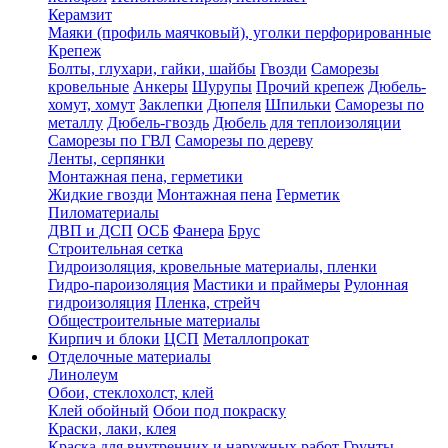
Керамзит
Маяки (профиль маячковый), уголки перфорированные
Крепеж
Болты, глухари, гайки, шайбы
Гвозди
Саморезы
кровельные
Анкеры
Шурупы
Прочий крепеж
Дюбель-
хомут, хомут
Заклепки
Дюпеля
Шпильки
Саморезы по
металлу
Дюбель-гвоздь
Дюбель для теплоизоляции
Саморезы по ГВЛ
Саморезы по дереву
Ленты, серпянки
Монтажная пена, герметики
Жидкие гвозди
Монтажная пена
Герметик
Пиломатериалы
ДВП и ДСП
ОСБ
Фанера
Брус
Строительная сетка
Гидроизоляция, кровельные материалы, пленки
Гидро-пароизоляция
Мастики и праймеры
Рулонная
гидроизоляция
Пленка, стрейч
Общестроительные материалы
Кирпич и блоки
ЦСП
Металлопрокат
Отделочные материалы
Линолеум
Обои, стеклохолст, клей
Клей обойный
Обои под покраску
Краски, лаки, клея
Краска для внутренних и наружных работ
Грунты