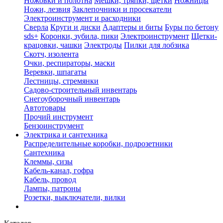
Ножовки и полотна
Мешки, тряпки, щетки
Ножницы
Ножи, лезвия
Заклепочники и просекатели
Электроинструмент и расходники
Сверла
Круги и диски
Адаптеры и биты
Буры по бетону
sds+
Коронки, зубила, пики
Электроинструмент
Щетки-
крацовки, чашки
Электроды
Пилки для лобзика
Скотч, изолента
Очки, респираторы, маски
Веревки, шпагаты
Лестницы, стремянки
Садово-строительный инвентарь
Снегоуборочный инвентарь
Автотовары
Прочий инструмент
Бензоинструмент
Электрика и сантехника
Распределительные коробки, подрозетники
Сантехника
Клеммы, сизы
Кабель-канал, гофра
Кабель, провод
Лампы, патроны
Розетки, выключатели, вилки