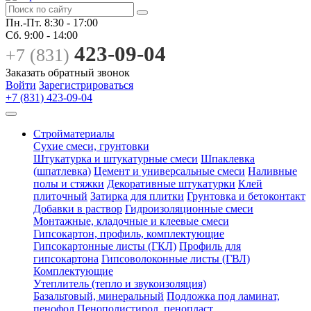
Пн.-Пт.
8:30 - 17:00
Сб.
9:00 - 14:00
423-09-04
+7 (831)
Заказать обратный звонок
Войти
Зарегистрироваться
+7 (831) 423-09-04
Стройматериалы
Сухие смеси, грунтовки
Штукатурка и штукатурные смеси
Шпаклевка
(шпатлевка)
Цемент и универсальные смеси
Наливные
полы и стяжки
Декоративные штукатурки
Клей
плиточный
Затирка для плитки
Грунтовка и бетоконтакт
Добавки в раствор
Гидроизоляционные смеси
Монтажные, кладочные и клеевые смеси
Гипсокартон, профиль, комплектующие
Гипсокартонные листы (ГКЛ)
Профиль для
гипсокартона
Гипсоволоконные листы (ГВЛ)
Комплектующие
Утеплитель (тепло и звукоизоляция)
Базальтовый, минеральный
Подложка под ламинат,
пенофол
Пенополистирол, пенопласт