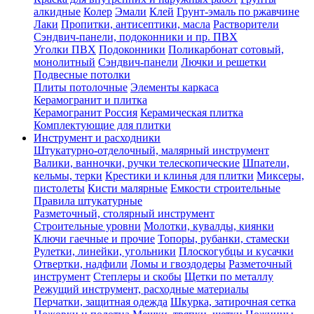
алкидные
Колер
Эмали
Клей
Грунт-эмаль по ржавчине
Лаки
Пропитки, антисептики, масла
Растворители
Сэндвич-панели, подоконники и пр. ПВХ
Уголки ПВХ
Подоконники
Поликарбонат сотовый,
монолитный
Сэндвич-панели
Лючки и решетки
Подвесные потолки
Плиты потолочные
Элементы каркаса
Керамогранит и плитка
Керамогранит Россия
Керамическая плитка
Комплектующие для плитки
Инструмент и расходники
Штукатурно-отделочный, малярный инструмент
Валики, ванночки, ручки телескопические
Шпатели,
кельмы, терки
Крестики и клинья для плитки
Миксеры,
пистолеты
Кисти малярные
Емкости строительные
Правила штукатурные
Разметочный, столярный инструмент
Строительные уровни
Молотки, кувалды, киянки
Ключи гаечные и прочие
Топоры, рубанки, стамески
Рулетки, линейки, угольники
Плоскогубцы и кусачки
Отвертки, надфили
Ломы и гвоздодеры
Разметочный
инструмент
Степлеры и скобы
Щетки по металлу
Режущий инструмент, расходные материалы
Перчатки, защитная одежда
Шкурка, затирочная сетка