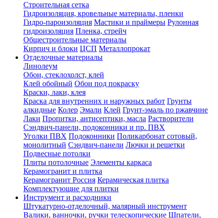
Строительная сетка
Гидроизоляция, кровельные материалы, пленки
Гидро-пароизоляция
Мастики и праймеры
Рулонная
гидроизоляция
Пленка, стрейч
Общестроительные материалы
Кирпич и блоки
ЦСП
Металлопрокат
Отделочные материалы
Линолеум
Обои, стеклохолст, клей
Клей обойный
Обои под покраску
Краски, лаки, клея
Краска для внутренних и наружных работ
Грунты
алкидные
Колер
Эмали
Клей
Грунт-эмаль по ржавчине
Лаки
Пропитки, антисептики, масла
Растворители
Сэндвич-панели, подоконники и пр. ПВХ
Уголки ПВХ
Подоконники
Поликарбонат сотовый,
монолитный
Сэндвич-панели
Лючки и решетки
Подвесные потолки
Плиты потолочные
Элементы каркаса
Керамогранит и плитка
Керамогранит Россия
Керамическая плитка
Комплектующие для плитки
Инструмент и расходники
Штукатурно-отделочный, малярный инструмент
Валики, ванночки, ручки телескопические
Шпатели,