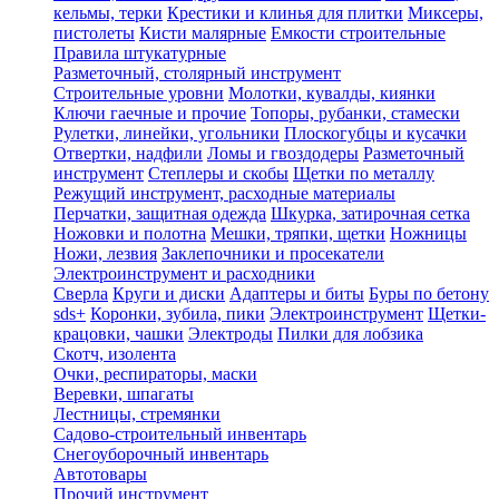
кельмы, терки
Крестики и клинья для плитки
Миксеры,
пистолеты
Кисти малярные
Емкости строительные
Правила штукатурные
Разметочный, столярный инструмент
Строительные уровни
Молотки, кувалды, киянки
Ключи гаечные и прочие
Топоры, рубанки, стамески
Рулетки, линейки, угольники
Плоскогубцы и кусачки
Отвертки, надфили
Ломы и гвоздодеры
Разметочный
инструмент
Степлеры и скобы
Щетки по металлу
Режущий инструмент, расходные материалы
Перчатки, защитная одежда
Шкурка, затирочная сетка
Ножовки и полотна
Мешки, тряпки, щетки
Ножницы
Ножи, лезвия
Заклепочники и просекатели
Электроинструмент и расходники
Сверла
Круги и диски
Адаптеры и биты
Буры по бетону
sds+
Коронки, зубила, пики
Электроинструмент
Щетки-
крацовки, чашки
Электроды
Пилки для лобзика
Скотч, изолента
Очки, респираторы, маски
Веревки, шпагаты
Лестницы, стремянки
Садово-строительный инвентарь
Снегоуборочный инвентарь
Автотовары
Прочий инструмент