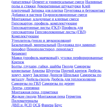
(шпатлевка)
Цемент и универсальные смеси
Наливные
полы и стяжки
Декоративные штукатурки
Клей
плиточный
Затирка для плитки
Грунтовка и бетоконтакт
Добавки в раствор
Гидроизоляционные смеси
Монтажные, кладочные и клеевые смеси
Гипсокартон, профиль, комплектующие
Гипсокартонные листы (ГКЛ)
Профиль для
гипсокартона
Гипсоволоконные листы (ГВЛ)
Комплектующие
Утеплитель (тепло и звукоизоляция)
Базальтовый, минеральный
Подложка под ламинат,
пенофол
Пенополистирол, пенопласт
Керамзит
Маяки (профиль маячковый), уголки перфорированные
Крепеж
Болты, глухари, гайки, шайбы
Гвозди
Саморезы
кровельные
Анкеры
Шурупы
Прочий крепеж
Дюбель-
хомут, хомут
Заклепки
Дюпеля
Шпильки
Саморезы по
металлу
Дюбель-гвоздь
Дюбель для теплоизоляции
Саморезы по ГВЛ
Саморезы по дереву
Ленты, серпянки
Монтажная пена, герметики
Жидкие гвозди
Монтажная пена
Герметик
Пиломатериалы
ДВП и ДСП
ОСБ
Фанера
Брус