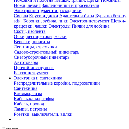
Ножовки и полотна
Мешки, тряпки, щетки
Ножницы
Ножи, лезвия
Заклепочники и просекатели
Электроинструмент и расходники
Сверла
Круги и диски
Адаптеры и биты
Буры по бетону
sds+
Коронки, зубила, пики
Электроинструмент
Щетки-
крацовки, чашки
Электроды
Пилки для лобзика
Скотч, изолента
Очки, респираторы, маски
Веревки, шпагаты
Лестницы, стремянки
Садово-строительный инвентарь
Снегоуборочный инвентарь
Автотовары
Прочий инструмент
Бензоинструмент
Электрика и сантехника
Распределительные коробки, подрозетники
Сантехника
Клеммы, сизы
Кабель-канал, гофра
Кабель, провод
Лампы, патроны
Розетки, выключатели, вилки