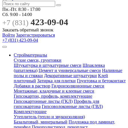
Пн.-Пт.
8:30 - 17:00
Сб.
9:00 - 14:00
423-09-04
+7 (831)
Заказать обратный звонок
Войти
Зарегистрироваться
+7 (831) 423-09-04
Стройматериалы
Сухие смеси, грунтовки
Штукатурка и штукатурные смеси
Шпаклевка
(шпатлевка)
Цемент и универсальные смеси
Наливные
полы и стяжки
Декоративные штукатурки
Клей
плиточный
Затирка для плитки
Грунтовка и бетоконтакт
Добавки в раствор
Гидроизоляционные смеси
Монтажные, кладочные и клеевые смеси
Гипсокартон, профиль, комплектующие
Гипсокартонные листы (ГКЛ)
Профиль для
гипсокартона
Гипсоволоконные листы (ГВЛ)
Комплектующие
Утеплитель (тепло и звукоизоляция)
Базальтовый, минеральный
Подложка под ламинат,
пенофол
Пенополистирол, пенопласт