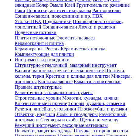
алкидные
Колер
Эмали
Клей
Грунт-эмаль по ржавчине
Лаки
Пропитки, антисептики, масла
Растворители
Сэндвич-панели, подоконники и пр. ПВХ
Уголки ПВХ
Подоконники
Поликарбонат сотовый,
монолитный
Сэндвич-панели
Лючки и решетки
Подвесные потолки
Плиты потолочные
Элементы каркаса
Керамогранит и плитка
Керамогранит Россия
Керамическая плитка
Комплектующие для плитки
Инструмент и расходники
Штукатурно-отделочный, малярный инструмент
Валики, ванночки, ручки телескопические
Шпатели,
кельмы, терки
Крестики и клинья для плитки
Миксеры,
пистолеты
Кисти малярные
Емкости строительные
Правила штукатурные
Разметочный, столярный инструмент
Строительные уровни
Молотки, кувалды, киянки
Ключи гаечные и прочие
Топоры, рубанки, стамески
Рулетки, линейки, угольники
Плоскогубцы и кусачки
Отвертки, надфили
Ломы и гвоздодеры
Разметочный
инструмент
Степлеры и скобы
Щетки по металлу
Режущий инструмент, расходные материалы
Перчатки, защитная одежда
Шкурка, затирочная сетка