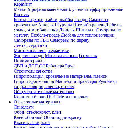
Керамзит
Маяки (профиль маячковый), уголки перфорированные
Крепеж
Болты, глухари, гайки, шайбы
Гвозди
Саморезы
кровельные
Анкеры
Шурупы
Прочий крепеж
Дюбель-
хомут, хомут
Заклепки
Дюпеля
Шпильки
Саморезы по
металлу
Дюбель-гвоздь
Дюбель для теплоизоляции
Саморезы по ГВЛ
Саморезы по дереву
Ленты, серпянки
Монтажная пена, герметики
Жидкие гвозди
Монтажная пена
Герметик
Пиломатериалы
ДВП и ДСП
ОСБ
Фанера
Брус
Строительная сетка
Гидроизоляция, кровельные материалы, пленки
Гидро-пароизоляция
Мастики и праймеры
Рулонная
гидроизоляция
Пленка, стрейч
Общестроительные материалы
Кирпич и блоки
ЦСП
Металлопрокат
Отделочные материалы
Линолеум
Обои, стеклохолст, клей
Клей обойный
Обои под покраску
Краски, лаки, клея
Краска для внутренних и наружных работ
Грунты