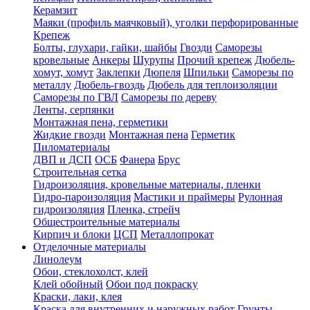
Керамзит
Маяки (профиль маячковый), уголки перфорированные
Крепеж
Болты, глухари, гайки, шайбы
Гвозди
Саморезы
кровельные
Анкеры
Шурупы
Прочий крепеж
Дюбель-
хомут, хомут
Заклепки
Дюпеля
Шпильки
Саморезы по
металлу
Дюбель-гвоздь
Дюбель для теплоизоляции
Саморезы по ГВЛ
Саморезы по дереву
Ленты, серпянки
Монтажная пена, герметики
Жидкие гвозди
Монтажная пена
Герметик
Пиломатериалы
ДВП и ДСП
ОСБ
Фанера
Брус
Строительная сетка
Гидроизоляция, кровельные материалы, пленки
Гидро-пароизоляция
Мастики и праймеры
Рулонная
гидроизоляция
Пленка, стрейч
Общестроительные материалы
Кирпич и блоки
ЦСП
Металлопрокат
Отделочные материалы
Линолеум
Обои, стеклохолст, клей
Клей обойный
Обои под покраску
Краски, лаки, клея
Краска для внутренних и наружных работ
Грунты