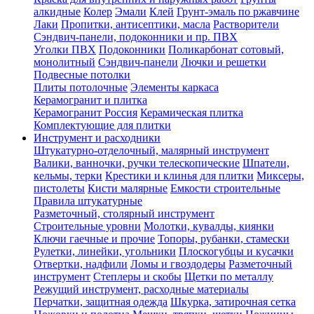
алкидные
Колер
Эмали
Клей
Грунт-эмаль по ржавчине
Лаки
Пропитки, антисептики, масла
Растворители
Сэндвич-панели, подоконники и пр. ПВХ
Уголки ПВХ
Подоконники
Поликарбонат сотовый,
монолитный
Сэндвич-панели
Лючки и решетки
Подвесные потолки
Плиты потолочные
Элементы каркаса
Керамогранит и плитка
Керамогранит Россия
Керамическая плитка
Комплектующие для плитки
Инструмент и расходники
Штукатурно-отделочный, малярный инструмент
Валики, ванночки, ручки телескопические
Шпатели,
кельмы, терки
Крестики и клинья для плитки
Миксеры,
пистолеты
Кисти малярные
Емкости строительные
Правила штукатурные
Разметочный, столярный инструмент
Строительные уровни
Молотки, кувалды, киянки
Ключи гаечные и прочие
Топоры, рубанки, стамески
Рулетки, линейки, угольники
Плоскогубцы и кусачки
Отвертки, надфили
Ломы и гвоздодеры
Разметочный
инструмент
Степлеры и скобы
Щетки по металлу
Режущий инструмент, расходные материалы
Перчатки, защитная одежда
Шкурка, затирочная сетка