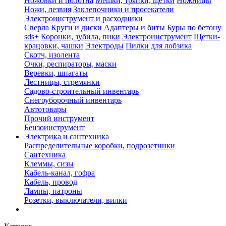
Ножовки и полотна
Мешки, тряпки, щетки
Ножницы
Ножи, лезвия
Заклепочники и просекатели
Электроинструмент и расходники
Сверла
Круги и диски
Адаптеры и биты
Буры по бетону
sds+
Коронки, зубила, пики
Электроинструмент
Щетки-
крацовки, чашки
Электроды
Пилки для лобзика
Скотч, изолента
Очки, респираторы, маски
Веревки, шпагаты
Лестницы, стремянки
Садово-строительный инвентарь
Снегоуборочный инвентарь
Автотовары
Прочий инструмент
Бензоинструмент
Электрика и сантехника
Распределительные коробки, подрозетники
Сантехника
Клеммы, сизы
Кабель-канал, гофра
Кабель, провод
Лампы, патроны
Розетки, выключатели, вилки