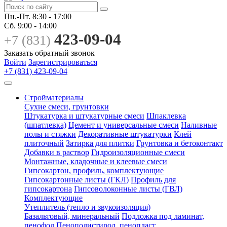
Пн.-Пт.
8:30 - 17:00
Сб.
9:00 - 14:00
423-09-04
+7 (831)
Заказать обратный звонок
Войти
Зарегистрироваться
+7 (831) 423-09-04
Стройматериалы
Сухие смеси, грунтовки
Штукатурка и штукатурные смеси
Шпаклевка
(шпатлевка)
Цемент и универсальные смеси
Наливные
полы и стяжки
Декоративные штукатурки
Клей
плиточный
Затирка для плитки
Грунтовка и бетоконтакт
Добавки в раствор
Гидроизоляционные смеси
Монтажные, кладочные и клеевые смеси
Гипсокартон, профиль, комплектующие
Гипсокартонные листы (ГКЛ)
Профиль для
гипсокартона
Гипсоволоконные листы (ГВЛ)
Комплектующие
Утеплитель (тепло и звукоизоляция)
Базальтовый, минеральный
Подложка под ламинат,
пенофол
Пенополистирол, пенопласт