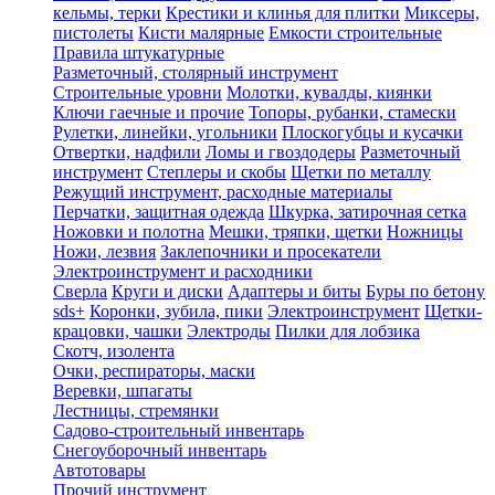
кельмы, терки
Крестики и клинья для плитки
Миксеры,
пистолеты
Кисти малярные
Емкости строительные
Правила штукатурные
Разметочный, столярный инструмент
Строительные уровни
Молотки, кувалды, киянки
Ключи гаечные и прочие
Топоры, рубанки, стамески
Рулетки, линейки, угольники
Плоскогубцы и кусачки
Отвертки, надфили
Ломы и гвоздодеры
Разметочный
инструмент
Степлеры и скобы
Щетки по металлу
Режущий инструмент, расходные материалы
Перчатки, защитная одежда
Шкурка, затирочная сетка
Ножовки и полотна
Мешки, тряпки, щетки
Ножницы
Ножи, лезвия
Заклепочники и просекатели
Электроинструмент и расходники
Сверла
Круги и диски
Адаптеры и биты
Буры по бетону
sds+
Коронки, зубила, пики
Электроинструмент
Щетки-
крацовки, чашки
Электроды
Пилки для лобзика
Скотч, изолента
Очки, респираторы, маски
Веревки, шпагаты
Лестницы, стремянки
Садово-строительный инвентарь
Снегоуборочный инвентарь
Автотовары
Прочий инструмент