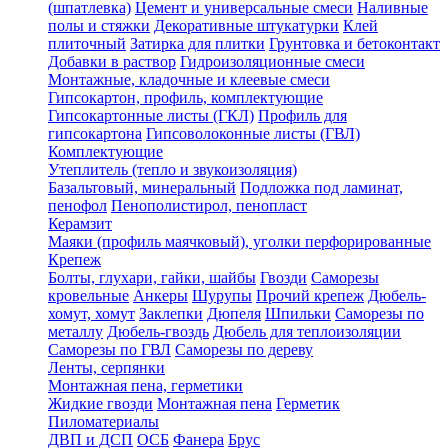
(шпатлевка)
Цемент и универсальные смеси
Наливные
полы и стяжки
Декоративные штукатурки
Клей
плиточный
Затирка для плитки
Грунтовка и бетоконтакт
Добавки в раствор
Гидроизоляционные смеси
Монтажные, кладочные и клеевые смеси
Гипсокартон, профиль, комплектующие
Гипсокартонные листы (ГКЛ)
Профиль для
гипсокартона
Гипсоволоконные листы (ГВЛ)
Комплектующие
Утеплитель (тепло и звукоизоляция)
Базальтовый, минеральный
Подложка под ламинат,
пенофол
Пенополистирол, пенопласт
Керамзит
Маяки (профиль маячковый), уголки перфорированные
Крепеж
Болты, глухари, гайки, шайбы
Гвозди
Саморезы
кровельные
Анкеры
Шурупы
Прочий крепеж
Дюбель-
хомут, хомут
Заклепки
Дюпеля
Шпильки
Саморезы по
металлу
Дюбель-гвоздь
Дюбель для теплоизоляции
Саморезы по ГВЛ
Саморезы по дереву
Ленты, серпянки
Монтажная пена, герметики
Жидкие гвозди
Монтажная пена
Герметик
Пиломатериалы
ДВП и ДСП
ОСБ
Фанера
Брус