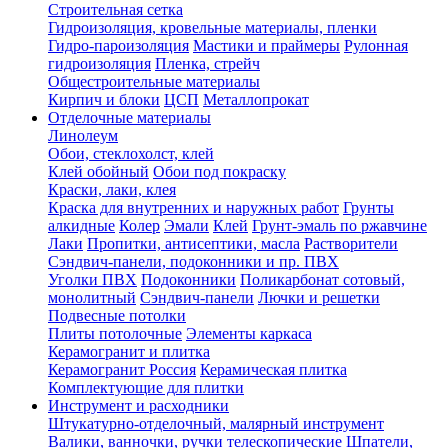
Строительная сетка
Гидроизоляция, кровельные материалы, пленки
Гидро-пароизоляция
Мастики и праймеры
Рулонная
гидроизоляция
Пленка, стрейч
Общестроительные материалы
Кирпич и блоки
ЦСП
Металлопрокат
Отделочные материалы
Линолеум
Обои, стеклохолст, клей
Клей обойный
Обои под покраску
Краски, лаки, клея
Краска для внутренних и наружных работ
Грунты
алкидные
Колер
Эмали
Клей
Грунт-эмаль по ржавчине
Лаки
Пропитки, антисептики, масла
Растворители
Сэндвич-панели, подоконники и пр. ПВХ
Уголки ПВХ
Подоконники
Поликарбонат сотовый,
монолитный
Сэндвич-панели
Лючки и решетки
Подвесные потолки
Плиты потолочные
Элементы каркаса
Керамогранит и плитка
Керамогранит Россия
Керамическая плитка
Комплектующие для плитки
Инструмент и расходники
Штукатурно-отделочный, малярный инструмент
Валики, ванночки, ручки телескопические
Шпатели,