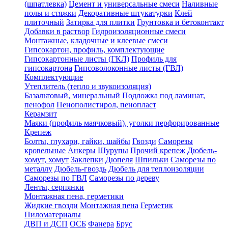
(шпатлевка)
Цемент и универсальные смеси
Наливные
полы и стяжки
Декоративные штукатурки
Клей
плиточный
Затирка для плитки
Грунтовка и бетоконтакт
Добавки в раствор
Гидроизоляционные смеси
Монтажные, кладочные и клеевые смеси
Гипсокартон, профиль, комплектующие
Гипсокартонные листы (ГКЛ)
Профиль для
гипсокартона
Гипсоволоконные листы (ГВЛ)
Комплектующие
Утеплитель (тепло и звукоизоляция)
Базальтовый, минеральный
Подложка под ламинат,
пенофол
Пенополистирол, пенопласт
Керамзит
Маяки (профиль маячковый), уголки перфорированные
Крепеж
Болты, глухари, гайки, шайбы
Гвозди
Саморезы
кровельные
Анкеры
Шурупы
Прочий крепеж
Дюбель-
хомут, хомут
Заклепки
Дюпеля
Шпильки
Саморезы по
металлу
Дюбель-гвоздь
Дюбель для теплоизоляции
Саморезы по ГВЛ
Саморезы по дереву
Ленты, серпянки
Монтажная пена, герметики
Жидкие гвозди
Монтажная пена
Герметик
Пиломатериалы
ДВП и ДСП
ОСБ
Фанера
Брус