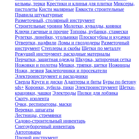
кельмы, терки
Крестики и клинья для плитки
Миксеры,
пистолеты
Кисти малярные
Емкости строительные
Правила штукатурные
Разметочный, столярный инструмент
Строительные уровни
Молотки, кувалды, киянки
Ключи гаечные и прочие
Топоры, рубанки, стамески
Рулетки, линейки, угольники
Плоскогубцы и кусачки
Отвертки, надфили
Ломы и гвоздодеры
Разметочный
инструмент
Степлеры и скобы
Щетки по металлу
Режущий инструмент, расходные материалы
Перчатки, защитная одежда
Шкурка, затирочная сетка
Ножовки и полотна
Мешки, тряпки, щетки
Ножницы
Ножи, лезвия
Заклепочники и просекатели
Электроинструмент и расходники
Сверла
Круги и диски
Адаптеры и биты
Буры по бетону
sds+
Коронки, зубила, пики
Электроинструмент
Щетки-
крацовки, чашки
Электроды
Пилки для лобзика
Скотч, изолента
Очки, респираторы, маски
Веревки, шпагаты
Лестницы, стремянки
Садово-строительный инвентарь
Снегоуборочный инвентарь
Автотовары
Прочий инструмент