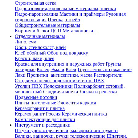
Строительная сетка
Гидроизоляция, кровельные материалы, пленки
Гидро-пароизоляция
Мастики и праймеры
Рулонная
гидроизоляция
Пленка, стрейч
Общестроительные материалы
Кирпич и блоки
ЦСП
Металлопрокат
Отделочные материалы
Линолеум
Обои, стеклохолст, клей
Клей обойный
Обои под покраску
Краски, лаки, клея
Краска для внутренних и наружных работ
Грунты
алкидные
Колер
Эмали
Клей
Грунт-эмаль по ржавчине
Лаки
Пропитки, антисептики, масла
Растворители
Сэндвич-панели, подоконники и пр. ПВХ
Уголки ПВХ
Подоконники
Поликарбонат сотовый,
монолитный
Сэндвич-панели
Лючки и решетки
Подвесные потолки
Плиты потолочные
Элементы каркаса
Керамогранит и плитка
Керамогранит Россия
Керамическая плитка
Комплектующие для плитки
Инструмент и расходники
Штукатурно-отделочный, малярный инструмент
Валики, ванночки, ручки телескопические
Шпатели,