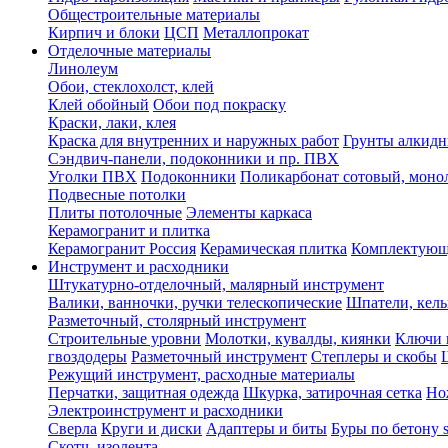
Общестроительные материалы
Кирпич и блоки
ЦСП
Металлопрокат
Отделочные материалы
Линолеум
Обои, стеклохолст, клей
Клей обойный
Обои под покраску
Краски, лаки, клея
Краска для внутренних и наружных работ
Грунты алкид
Сэндвич-панели, подоконники и пр. ПВХ
Уголки ПВХ
Подоконники
Поликарбонат сотовый, мон
Подвесные потолки
Плиты потолочные
Элементы каркаса
Керамогранит и плитка
Керамогранит Россия
Керамическая плитка
Комплектующ
Инструмент и расходники
Штукатурно-отделочный, малярный инструмент
Валики, ванночки, ручки телескопические
Шпатели, кель
Разметочный, столярный инструмент
Строительные уровни
Молотки, кувалды, киянки
Ключи 
гвоздодеры
Разметочный инструмент
Степлеры и скобы
Режущий инструмент, расходные материалы
Перчатки, защитная одежда
Шкурка, затирочная сетка
Но
Электроинструмент и расходники
Сверла
Круги и диски
Адаптеры и биты
Буры по бетону 
Скотч, изолента