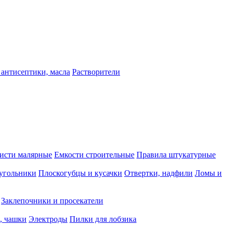
 антисептики, масла
Растворители
исти малярные
Емкости строительные
Правила штукатурные
 угольники
Плоскогубцы и кусачки
Отвертки, надфили
Ломы и
Заклепочники и просекатели
, чашки
Электроды
Пилки для лобзика