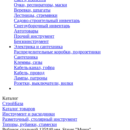
Очки, респираторы, маски
Веревки, шпагаты
Лестницы, стремянки
Садово-строительный инвентарь
Снегоуборочный инвентарь
Автотовары
Прочий инструмент
Бензоинструмент
Электрика и сантехника
Распределительные коробки, подрозетники
Сантехника
Клеммы, сизы
Кабель-канал, гофра
Кабель, провод
Лампы, патроны
Розетки, выключатели, вилки
Каталог
СтройБаза
Каталог товаров
Инструмент и расходники
Разметочный, столярный инструмент
Топоры, рубанки, стамески
Рубанок стальной 135*40 мм, Stayer "Мини"