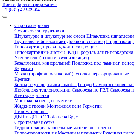
Войти
Зарегистрироваться
+7 (831) 423-09-04
Стройматериалы
Сухие смеси, грунтовки
Штукатурка и штукатурные смеси
Шпаклевка (шпатлевка
Грунтовка и бетоконтакт
Добавки в раствор
Гидроизоляц
Гипсокартон, профиль, комплектующие
Гипсокартонные листы (ГКЛ)
Профиль для гипсокартона
Утеплитель (тепло и звукоизоляция)
Базальтовый, минеральный
Подложка под ламинат, пено
Керамзит
Маяки (профиль маячковый), уголки перфорированные
Крепеж
Болты, глухари, гайки, шайбы
Гвозди
Саморезы кровельн
Дюбель для теплоизоляции
Саморезы по ГВЛ
Саморезы п
Ленты, серпянки
Монтажная пена, герметики
Жидкие гвозди
Монтажная пена
Герметик
Пиломатериалы
ДВП и ДСП
ОСБ
Фанера
Брус
Строительная сетка
Гидроизоляция, кровельные материалы, пленки
Гидро-пароизоляция
Мастики и праймеры
Рулонная гидр