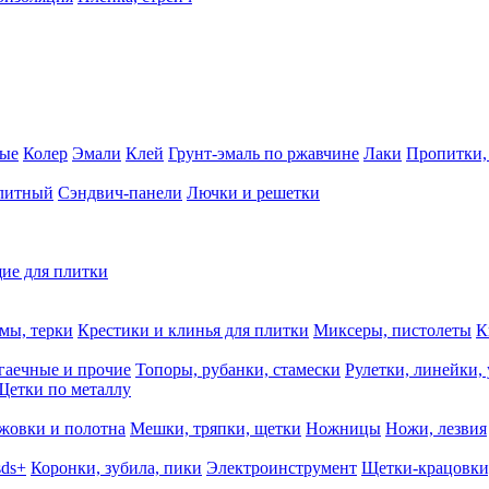
ные
Колер
Эмали
Клей
Грунт-эмаль по ржавчине
Лаки
Пропитки,
олитный
Сэндвич-панели
Лючки и решетки
ие для плитки
мы, терки
Крестики и клинья для плитки
Миксеры, пистолеты
К
гаечные и прочие
Топоры, рубанки, стамески
Рулетки, линейки,
Щетки по металлу
жовки и полотна
Мешки, тряпки, щетки
Ножницы
Ножи, лезвия
sds+
Коронки, зубила, пики
Электроинструмент
Щетки-крацовки