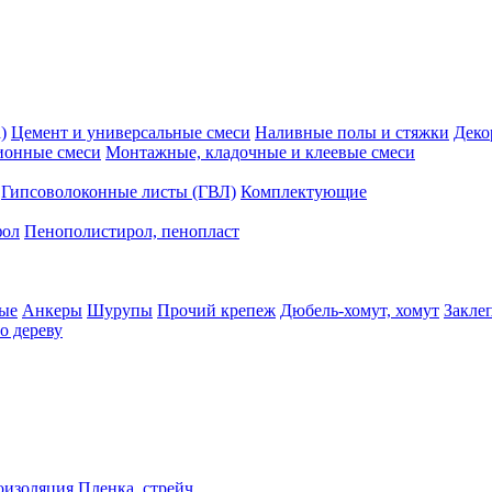
)
Цемент и универсальные смеси
Наливные полы и стяжки
Деко
ионные смеси
Монтажные, кладочные и клеевые смеси
Гипсоволоконные листы (ГВЛ)
Комплектующие
фол
Пенополистирол, пенопласт
ые
Анкеры
Шурупы
Прочий крепеж
Дюбель-хомут, хомут
Закле
о дереву
оизоляция
Пленка, стрейч