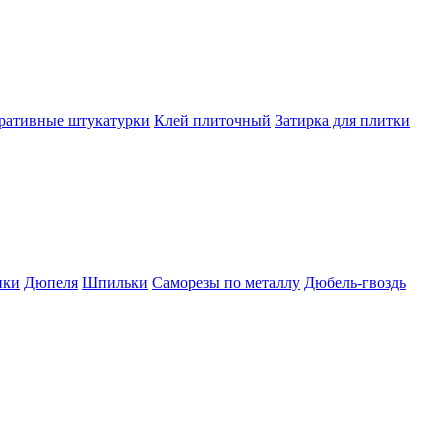
ративные штукатурки
Клей плиточный
Затирка для плитки
пки
Дюпеля
Шпильки
Саморезы по металлу
Дюбель-гвоздь