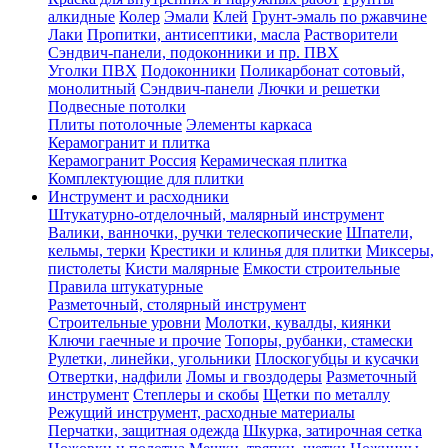
алкидные
Колер
Эмали
Клей
Грунт-эмаль по ржавчине
Лаки
Пропитки, антисептики, масла
Растворители
Сэндвич-панели, подоконники и пр. ПВХ
Уголки ПВХ
Подоконники
Поликарбонат сотовый,
монолитный
Сэндвич-панели
Лючки и решетки
Подвесные потолки
Плиты потолочные
Элементы каркаса
Керамогранит и плитка
Керамогранит Россия
Керамическая плитка
Комплектующие для плитки
Инструмент и расходники
Штукатурно-отделочный, малярный инструмент
Валики, ванночки, ручки телескопические
Шпатели,
кельмы, терки
Крестики и клинья для плитки
Миксеры,
пистолеты
Кисти малярные
Емкости строительные
Правила штукатурные
Разметочный, столярный инструмент
Строительные уровни
Молотки, кувалды, киянки
Ключи гаечные и прочие
Топоры, рубанки, стамески
Рулетки, линейки, угольники
Плоскогубцы и кусачки
Отвертки, надфили
Ломы и гвоздодеры
Разметочный
инструмент
Степлеры и скобы
Щетки по металлу
Режущий инструмент, расходные материалы
Перчатки, защитная одежда
Шкурка, затирочная сетка