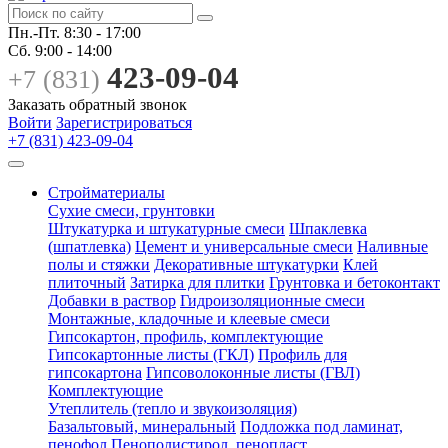
Пн.-Пт.
8:30 - 17:00
Сб.
9:00 - 14:00
423-09-04
+7 (831)
Заказать обратный звонок
Войти
Зарегистрироваться
+7 (831) 423-09-04
Стройматериалы
Сухие смеси, грунтовки
Штукатурка и штукатурные смеси
Шпаклевка
(шпатлевка)
Цемент и универсальные смеси
Наливные
полы и стяжки
Декоративные штукатурки
Клей
плиточный
Затирка для плитки
Грунтовка и бетоконтакт
Добавки в раствор
Гидроизоляционные смеси
Монтажные, кладочные и клеевые смеси
Гипсокартон, профиль, комплектующие
Гипсокартонные листы (ГКЛ)
Профиль для
гипсокартона
Гипсоволоконные листы (ГВЛ)
Комплектующие
Утеплитель (тепло и звукоизоляция)
Базальтовый, минеральный
Подложка под ламинат,
пенофол
Пенополистирол, пенопласт