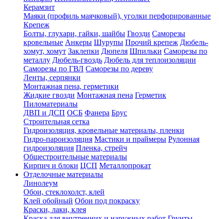
Керамзит
Маяки (профиль маячковый), уголки перфорированные
Крепеж
Болты, глухари, гайки, шайбы
Гвозди
Саморезы
кровельные
Анкеры
Шурупы
Прочий крепеж
Дюбель-
хомут, хомут
Заклепки
Дюпеля
Шпильки
Саморезы по
металлу
Дюбель-гвоздь
Дюбель для теплоизоляции
Саморезы по ГВЛ
Саморезы по дереву
Ленты, серпянки
Монтажная пена, герметики
Жидкие гвозди
Монтажная пена
Герметик
Пиломатериалы
ДВП и ДСП
ОСБ
Фанера
Брус
Строительная сетка
Гидроизоляция, кровельные материалы, пленки
Гидро-пароизоляция
Мастики и праймеры
Рулонная
гидроизоляция
Пленка, стрейч
Общестроительные материалы
Кирпич и блоки
ЦСП
Металлопрокат
Отделочные материалы
Линолеум
Обои, стеклохолст, клей
Клей обойный
Обои под покраску
Краски, лаки, клея
Краска для внутренних и наружных работ
Грунты