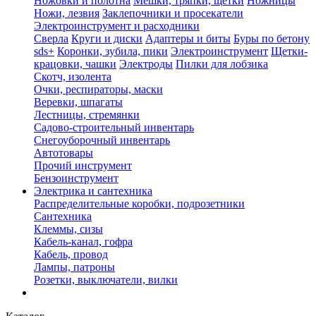
Ножовки и полотна
Мешки, тряпки, щетки
Ножницы
Ножи, лезвия
Заклепочники и просекатели
Электроинструмент и расходники
Сверла
Круги и диски
Адаптеры и биты
Буры по бетону
sds+
Коронки, зубила, пики
Электроинструмент
Щетки-
крацовки, чашки
Электроды
Пилки для лобзика
Скотч, изолента
Очки, респираторы, маски
Веревки, шпагаты
Лестницы, стремянки
Садово-строительный инвентарь
Снегоуборочный инвентарь
Автотовары
Прочий инструмент
Бензоинструмент
Электрика и сантехника
Распределительные коробки, подрозетники
Сантехника
Клеммы, сизы
Кабель-канал, гофра
Кабель, провод
Лампы, патроны
Розетки, выключатели, вилки