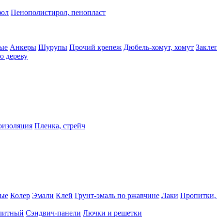
фол
Пенополистирол, пенопласт
ые
Анкеры
Шурупы
Прочий крепеж
Дюбель-хомут, хомут
Закле
о дереву
оизоляция
Пленка, стрейч
ные
Колер
Эмали
Клей
Грунт-эмаль по ржавчине
Лаки
Пропитки,
олитный
Сэндвич-панели
Лючки и решетки