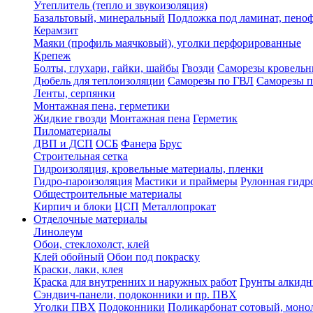
Утеплитель (тепло и звукоизоляция)
Базальтовый, минеральный
Подложка под ламинат, пено
Керамзит
Маяки (профиль маячковый), уголки перфорированные
Крепеж
Болты, глухари, гайки, шайбы
Гвозди
Саморезы кровельн
Дюбель для теплоизоляции
Саморезы по ГВЛ
Саморезы п
Ленты, серпянки
Монтажная пена, герметики
Жидкие гвозди
Монтажная пена
Герметик
Пиломатериалы
ДВП и ДСП
ОСБ
Фанера
Брус
Строительная сетка
Гидроизоляция, кровельные материалы, пленки
Гидро-пароизоляция
Мастики и праймеры
Рулонная гидр
Общестроительные материалы
Кирпич и блоки
ЦСП
Металлопрокат
Отделочные материалы
Линолеум
Обои, стеклохолст, клей
Клей обойный
Обои под покраску
Краски, лаки, клея
Краска для внутренних и наружных работ
Грунты алкид
Сэндвич-панели, подоконники и пр. ПВХ
Уголки ПВХ
Подоконники
Поликарбонат сотовый, мон