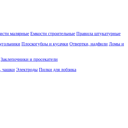
исти малярные
Емкости строительные
Правила штукатурные
 угольники
Плоскогубцы и кусачки
Отвертки, надфили
Ломы и
Заклепочники и просекатели
, чашки
Электроды
Пилки для лобзика