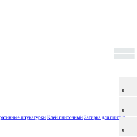
0
0
ративные штукатурки
Клей плиточный
Затирка для плитки
0