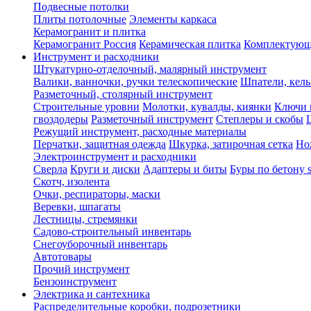
Подвесные потолки
Плиты потолочные
Элементы каркаса
Керамогранит и плитка
Керамогранит Россия
Керамическая плитка
Комплектующ
Инструмент и расходники
Штукатурно-отделочный, малярный инструмент
Валики, ванночки, ручки телескопические
Шпатели, кель
Разметочный, столярный инструмент
Строительные уровни
Молотки, кувалды, киянки
Ключи 
гвоздодеры
Разметочный инструмент
Степлеры и скобы
Режущий инструмент, расходные материалы
Перчатки, защитная одежда
Шкурка, затирочная сетка
Но
Электроинструмент и расходники
Сверла
Круги и диски
Адаптеры и биты
Буры по бетону 
Скотч, изолента
Очки, респираторы, маски
Веревки, шпагаты
Лестницы, стремянки
Садово-строительный инвентарь
Снегоуборочный инвентарь
Автотовары
Прочий инструмент
Бензоинструмент
Электрика и сантехника
Распределительные коробки, подрозетники