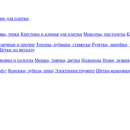
ие для плитки
мы, терки
Крестики и клинья для плитки
Миксеры, пистолеты
К
гаечные и прочие
Топоры, рубанки, стамески
Рулетки, линейки,
Щетки по металлу
жовки и полотна
Мешки, тряпки, щетки
Ножницы
Ножи, лезвия
sds+
Коронки, зубила, пики
Электроинструмент
Щетки-крацовки