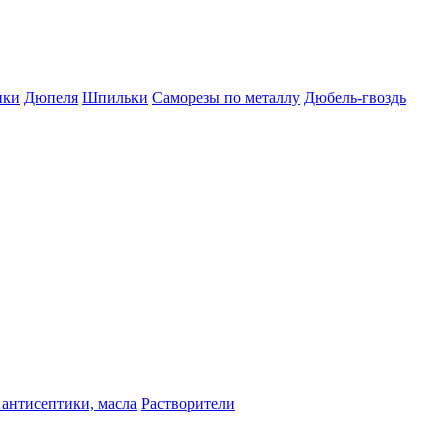
пки
Дюпеля
Шпильки
Саморезы по металлу
Дюбель-гвоздь
 антисептики, масла
Растворители