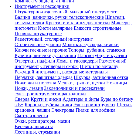
Комплектующие для плитки
Инструмент и расходники
Штукатурно-отделочный, малярный инструмент
Валики, ванночки, ручки телескопические
Шпатели,
кельмы, терки
Крестики и клинья для плитки
Миксеры,
пистолеты
Кисти малярные
Емкости строительные
Правила штукатурные
Разметочный, столярный инструмент
Строительные уровни
Молотки, кувалды, киянки
Ключи гаечные и прочие
Топоры, рубанки, стамески
Рулетки, линейки, угольники
Плоскогубцы и кусачки
Отвертки, надфили
Ломы и гвоздодеры
Разметочный
инструмент
Степлеры и скобы
Щетки по металлу
Режущий инструмент, расходные материалы
Перчатки, защитная одежда
Шкурка, затирочная сетка
Ножовки и полотна
Мешки, тряпки, щетки
Ножницы
Ножи, лезвия
Заклепочники и просекатели
Электроинструмент и расходники
Сверла
Круги и диски
Адаптеры и биты
Буры по бетону
sds+
Коронки, зубила, пики
Электроинструмент
Щетки-
крацовки, чашки
Электроды
Пилки для лобзика
Скотч, изолента
Очки, респираторы, маски
Веревки, шпагаты
Лестницы, стремянки