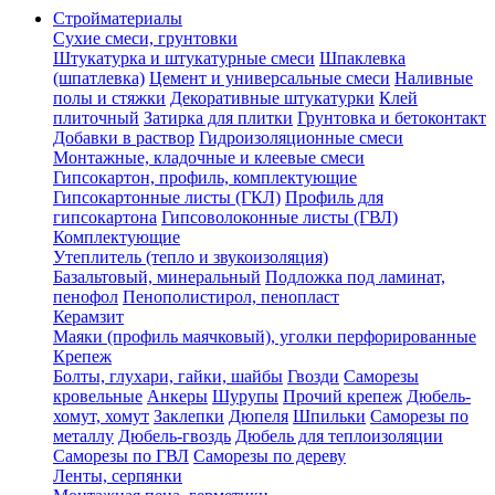
Стройматериалы
Сухие смеси, грунтовки
Штукатурка и штукатурные смеси
Шпаклевка
(шпатлевка)
Цемент и универсальные смеси
Наливные
полы и стяжки
Декоративные штукатурки
Клей
плиточный
Затирка для плитки
Грунтовка и бетоконтакт
Добавки в раствор
Гидроизоляционные смеси
Монтажные, кладочные и клеевые смеси
Гипсокартон, профиль, комплектующие
Гипсокартонные листы (ГКЛ)
Профиль для
гипсокартона
Гипсоволоконные листы (ГВЛ)
Комплектующие
Утеплитель (тепло и звукоизоляция)
Базальтовый, минеральный
Подложка под ламинат,
пенофол
Пенополистирол, пенопласт
Керамзит
Маяки (профиль маячковый), уголки перфорированные
Крепеж
Болты, глухари, гайки, шайбы
Гвозди
Саморезы
кровельные
Анкеры
Шурупы
Прочий крепеж
Дюбель-
хомут, хомут
Заклепки
Дюпеля
Шпильки
Саморезы по
металлу
Дюбель-гвоздь
Дюбель для теплоизоляции
Саморезы по ГВЛ
Саморезы по дереву
Ленты, серпянки