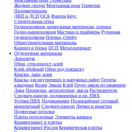
Монтажная пена, герметики
Жидкие гвозди
Монтажная пена
Герметик
Пиломатериалы
ДВП и ДСП
ОСБ
Фанера
Брус
Строительная сетка
Гидроизоляция, кровельные материалы, пленки
Гидро-пароизоляция
Мастики и праймеры
Рулонная
гидроизоляция
Пленка, стрейч
Общестроительные материалы
Кирпич и блоки
ЦСП
Металлопрокат
Отделочные материалы
Линолеум
Обои, стеклохолст, клей
Клей обойный
Обои под покраску
Краски, лаки, клея
Краска для внутренних и наружных работ
Грунты
алкидные
Колер
Эмали
Клей
Грунт-эмаль по ржавчине
Лаки
Пропитки, антисептики, масла
Растворители
Сэндвич-панели, подоконники и пр. ПВХ
Уголки ПВХ
Подоконники
Поликарбонат сотовый,
монолитный
Сэндвич-панели
Лючки и решетки
Подвесные потолки
Плиты потолочные
Элементы каркаса
Керамогранит и плитка
Керамогранит Россия
Керамическая плитка