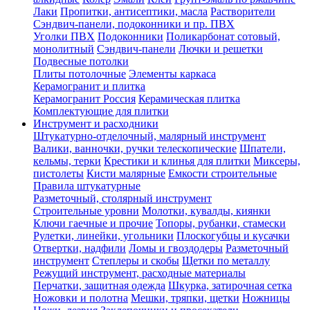
Лаки
Пропитки, антисептики, масла
Растворители
Сэндвич-панели, подоконники и пр. ПВХ
Уголки ПВХ
Подоконники
Поликарбонат сотовый,
монолитный
Сэндвич-панели
Лючки и решетки
Подвесные потолки
Плиты потолочные
Элементы каркаса
Керамогранит и плитка
Керамогранит Россия
Керамическая плитка
Комплектующие для плитки
Инструмент и расходники
Штукатурно-отделочный, малярный инструмент
Валики, ванночки, ручки телескопические
Шпатели,
кельмы, терки
Крестики и клинья для плитки
Миксеры,
пистолеты
Кисти малярные
Емкости строительные
Правила штукатурные
Разметочный, столярный инструмент
Строительные уровни
Молотки, кувалды, киянки
Ключи гаечные и прочие
Топоры, рубанки, стамески
Рулетки, линейки, угольники
Плоскогубцы и кусачки
Отвертки, надфили
Ломы и гвоздодеры
Разметочный
инструмент
Степлеры и скобы
Щетки по металлу
Режущий инструмент, расходные материалы
Перчатки, защитная одежда
Шкурка, затирочная сетка
Ножовки и полотна
Мешки, тряпки, щетки
Ножницы