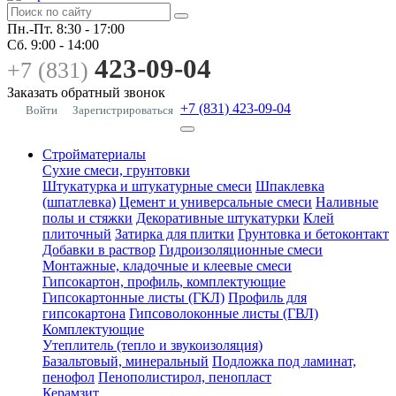
Пн.-Пт.
8:30 - 17:00
Сб.
9:00 - 14:00
423-09-04
+7 (831)
Заказать обратный звонок
+7 (831) 423-09-04
Войти
Зарегистрироваться
Стройматериалы
Сухие смеси, грунтовки
Штукатурка и штукатурные смеси
Шпаклевка
(шпатлевка)
Цемент и универсальные смеси
Наливные
полы и стяжки
Декоративные штукатурки
Клей
плиточный
Затирка для плитки
Грунтовка и бетоконтакт
Добавки в раствор
Гидроизоляционные смеси
Монтажные, кладочные и клеевые смеси
Гипсокартон, профиль, комплектующие
Гипсокартонные листы (ГКЛ)
Профиль для
гипсокартона
Гипсоволоконные листы (ГВЛ)
Комплектующие
Утеплитель (тепло и звукоизоляция)
Базальтовый, минеральный
Подложка под ламинат,
пенофол
Пенополистирол, пенопласт
Керамзит