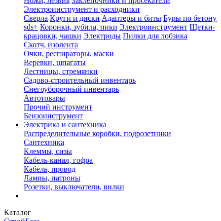
Ножи, лезвия
Заклепочники и просекатели
Электроинструмент и расходники
Сверла
Круги и диски
Адаптеры и биты
Буры по бетону
sds+
Коронки, зубила, пики
Электроинструмент
Щетки-
крацовки, чашки
Электроды
Пилки для лобзика
Скотч, изолента
Очки, респираторы, маски
Веревки, шпагаты
Лестницы, стремянки
Садово-строительный инвентарь
Снегоуборочный инвентарь
Автотовары
Прочий инструмент
Бензоинструмент
Электрика и сантехника
Распределительные коробки, подрозетники
Сантехника
Клеммы, сизы
Кабель-канал, гофра
Кабель, провод
Лампы, патроны
Розетки, выключатели, вилки
Каталог