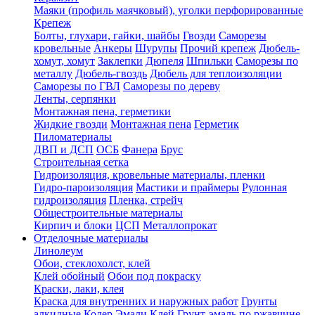
Маяки (профиль маячковый), уголки перфорированные
Крепеж
Болты, глухари, гайки, шайбы
Гвозди
Саморезы
кровельные
Анкеры
Шурупы
Прочий крепеж
Дюбель-
хомут, хомут
Заклепки
Дюпеля
Шпильки
Саморезы по
металлу
Дюбель-гвоздь
Дюбель для теплоизоляции
Саморезы по ГВЛ
Саморезы по дереву
Ленты, серпянки
Монтажная пена, герметики
Жидкие гвозди
Монтажная пена
Герметик
Пиломатериалы
ДВП и ДСП
ОСБ
Фанера
Брус
Строительная сетка
Гидроизоляция, кровельные материалы, пленки
Гидро-пароизоляция
Мастики и праймеры
Рулонная
гидроизоляция
Пленка, стрейч
Общестроительные материалы
Кирпич и блоки
ЦСП
Металлопрокат
Отделочные материалы
Линолеум
Обои, стеклохолст, клей
Клей обойный
Обои под покраску
Краски, лаки, клея
Краска для внутренних и наружных работ
Грунты
алкидные
Колер
Эмали
Клей
Грунт-эмаль по ржавчине