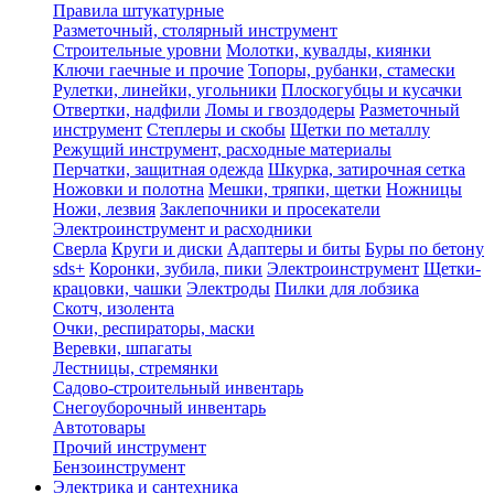
Правила штукатурные
Разметочный, столярный инструмент
Строительные уровни
Молотки, кувалды, киянки
Ключи гаечные и прочие
Топоры, рубанки, стамески
Рулетки, линейки, угольники
Плоскогубцы и кусачки
Отвертки, надфили
Ломы и гвоздодеры
Разметочный
инструмент
Степлеры и скобы
Щетки по металлу
Режущий инструмент, расходные материалы
Перчатки, защитная одежда
Шкурка, затирочная сетка
Ножовки и полотна
Мешки, тряпки, щетки
Ножницы
Ножи, лезвия
Заклепочники и просекатели
Электроинструмент и расходники
Сверла
Круги и диски
Адаптеры и биты
Буры по бетону
sds+
Коронки, зубила, пики
Электроинструмент
Щетки-
крацовки, чашки
Электроды
Пилки для лобзика
Скотч, изолента
Очки, респираторы, маски
Веревки, шпагаты
Лестницы, стремянки
Садово-строительный инвентарь
Снегоуборочный инвентарь
Автотовары
Прочий инструмент
Бензоинструмент
Электрика и сантехника