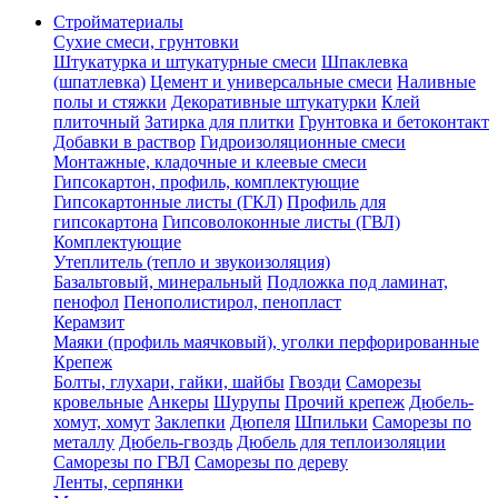
Стройматериалы
Сухие смеси, грунтовки
Штукатурка и штукатурные смеси
Шпаклевка
(шпатлевка)
Цемент и универсальные смеси
Наливные
полы и стяжки
Декоративные штукатурки
Клей
плиточный
Затирка для плитки
Грунтовка и бетоконтакт
Добавки в раствор
Гидроизоляционные смеси
Монтажные, кладочные и клеевые смеси
Гипсокартон, профиль, комплектующие
Гипсокартонные листы (ГКЛ)
Профиль для
гипсокартона
Гипсоволоконные листы (ГВЛ)
Комплектующие
Утеплитель (тепло и звукоизоляция)
Базальтовый, минеральный
Подложка под ламинат,
пенофол
Пенополистирол, пенопласт
Керамзит
Маяки (профиль маячковый), уголки перфорированные
Крепеж
Болты, глухари, гайки, шайбы
Гвозди
Саморезы
кровельные
Анкеры
Шурупы
Прочий крепеж
Дюбель-
хомут, хомут
Заклепки
Дюпеля
Шпильки
Саморезы по
металлу
Дюбель-гвоздь
Дюбель для теплоизоляции
Саморезы по ГВЛ
Саморезы по дереву
Ленты, серпянки