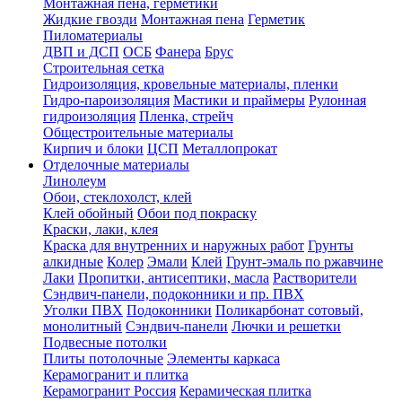
Монтажная пена, герметики
Жидкие гвозди
Монтажная пена
Герметик
Пиломатериалы
ДВП и ДСП
ОСБ
Фанера
Брус
Строительная сетка
Гидроизоляция, кровельные материалы, пленки
Гидро-пароизоляция
Мастики и праймеры
Рулонная
гидроизоляция
Пленка, стрейч
Общестроительные материалы
Кирпич и блоки
ЦСП
Металлопрокат
Отделочные материалы
Линолеум
Обои, стеклохолст, клей
Клей обойный
Обои под покраску
Краски, лаки, клея
Краска для внутренних и наружных работ
Грунты
алкидные
Колер
Эмали
Клей
Грунт-эмаль по ржавчине
Лаки
Пропитки, антисептики, масла
Растворители
Сэндвич-панели, подоконники и пр. ПВХ
Уголки ПВХ
Подоконники
Поликарбонат сотовый,
монолитный
Сэндвич-панели
Лючки и решетки
Подвесные потолки
Плиты потолочные
Элементы каркаса
Керамогранит и плитка
Керамогранит Россия
Керамическая плитка