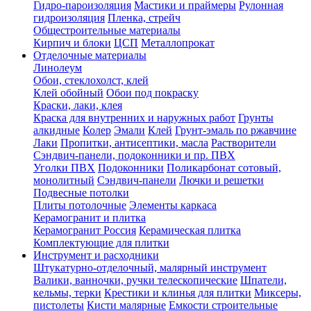
Гидро-пароизоляция
Мастики и праймеры
Рулонная
гидроизоляция
Пленка, стрейч
Общестроительные материалы
Кирпич и блоки
ЦСП
Металлопрокат
Отделочные материалы
Линолеум
Обои, стеклохолст, клей
Клей обойный
Обои под покраску
Краски, лаки, клея
Краска для внутренних и наружных работ
Грунты
алкидные
Колер
Эмали
Клей
Грунт-эмаль по ржавчине
Лаки
Пропитки, антисептики, масла
Растворители
Сэндвич-панели, подоконники и пр. ПВХ
Уголки ПВХ
Подоконники
Поликарбонат сотовый,
монолитный
Сэндвич-панели
Лючки и решетки
Подвесные потолки
Плиты потолочные
Элементы каркаса
Керамогранит и плитка
Керамогранит Россия
Керамическая плитка
Комплектующие для плитки
Инструмент и расходники
Штукатурно-отделочный, малярный инструмент
Валики, ванночки, ручки телескопические
Шпатели,
кельмы, терки
Крестики и клинья для плитки
Миксеры,
пистолеты
Кисти малярные
Емкости строительные