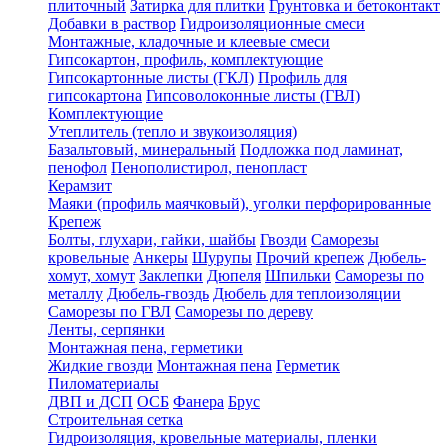
плиточный
Затирка для плитки
Грунтовка и бетоконтакт
Добавки в раствор
Гидроизоляционные смеси
Монтажные, кладочные и клеевые смеси
Гипсокартон, профиль, комплектующие
Гипсокартонные листы (ГКЛ)
Профиль для
гипсокартона
Гипсоволоконные листы (ГВЛ)
Комплектующие
Утеплитель (тепло и звукоизоляция)
Базальтовый, минеральный
Подложка под ламинат,
пенофол
Пенополистирол, пенопласт
Керамзит
Маяки (профиль маячковый), уголки перфорированные
Крепеж
Болты, глухари, гайки, шайбы
Гвозди
Саморезы
кровельные
Анкеры
Шурупы
Прочий крепеж
Дюбель-
хомут, хомут
Заклепки
Дюпеля
Шпильки
Саморезы по
металлу
Дюбель-гвоздь
Дюбель для теплоизоляции
Саморезы по ГВЛ
Саморезы по дереву
Ленты, серпянки
Монтажная пена, герметики
Жидкие гвозди
Монтажная пена
Герметик
Пиломатериалы
ДВП и ДСП
ОСБ
Фанера
Брус
Строительная сетка
Гидроизоляция, кровельные материалы, пленки