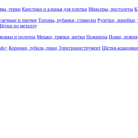
мы, терки
Крестики и клинья для плитки
Миксеры, пистолеты
К
гаечные и прочие
Топоры, рубанки, стамески
Рулетки, линейки,
Щетки по металлу
жовки и полотна
Мешки, тряпки, щетки
Ножницы
Ножи, лезвия
sds+
Коронки, зубила, пики
Электроинструмент
Щетки-крацовки