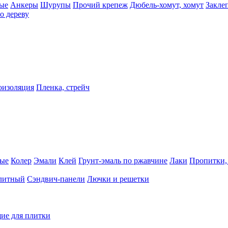
ые
Анкеры
Шурупы
Прочий крепеж
Дюбель-хомут, хомут
Закле
о дереву
оизоляция
Пленка, стрейч
ные
Колер
Эмали
Клей
Грунт-эмаль по ржавчине
Лаки
Пропитки,
олитный
Сэндвич-панели
Лючки и решетки
ие для плитки