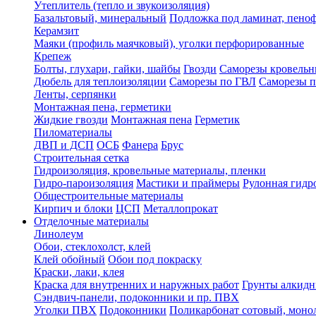
Утеплитель (тепло и звукоизоляция)
Базальтовый, минеральный
Подложка под ламинат, пено
Керамзит
Маяки (профиль маячковый), уголки перфорированные
Крепеж
Болты, глухари, гайки, шайбы
Гвозди
Саморезы кровельн
Дюбель для теплоизоляции
Саморезы по ГВЛ
Саморезы п
Ленты, серпянки
Монтажная пена, герметики
Жидкие гвозди
Монтажная пена
Герметик
Пиломатериалы
ДВП и ДСП
ОСБ
Фанера
Брус
Строительная сетка
Гидроизоляция, кровельные материалы, пленки
Гидро-пароизоляция
Мастики и праймеры
Рулонная гидр
Общестроительные материалы
Кирпич и блоки
ЦСП
Металлопрокат
Отделочные материалы
Линолеум
Обои, стеклохолст, клей
Клей обойный
Обои под покраску
Краски, лаки, клея
Краска для внутренних и наружных работ
Грунты алкид
Сэндвич-панели, подоконники и пр. ПВХ
Уголки ПВХ
Подоконники
Поликарбонат сотовый, мон