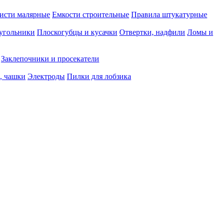
исти малярные
Емкости строительные
Правила штукатурные
 угольники
Плоскогубцы и кусачки
Отвертки, надфили
Ломы и
Заклепочники и просекатели
, чашки
Электроды
Пилки для лобзика