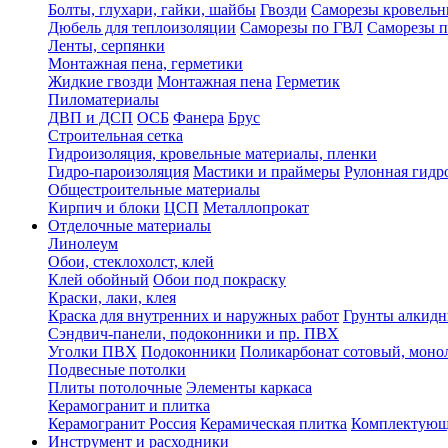
Болты, глухари, гайки, шайбы
Гвозди
Саморезы кровельн
Дюбель для теплоизоляции
Саморезы по ГВЛ
Саморезы п
Ленты, серпянки
Монтажная пена, герметики
Жидкие гвозди
Монтажная пена
Герметик
Пиломатериалы
ДВП и ДСП
ОСБ
Фанера
Брус
Строительная сетка
Гидроизоляция, кровельные материалы, пленки
Гидро-пароизоляция
Мастики и праймеры
Рулонная гидр
Общестроительные материалы
Кирпич и блоки
ЦСП
Металлопрокат
Отделочные материалы
Линолеум
Обои, стеклохолст, клей
Клей обойный
Обои под покраску
Краски, лаки, клея
Краска для внутренних и наружных работ
Грунты алкид
Сэндвич-панели, подоконники и пр. ПВХ
Уголки ПВХ
Подоконники
Поликарбонат сотовый, мон
Подвесные потолки
Плиты потолочные
Элементы каркаса
Керамогранит и плитка
Керамогранит Россия
Керамическая плитка
Комплектующ
Инструмент и расходники