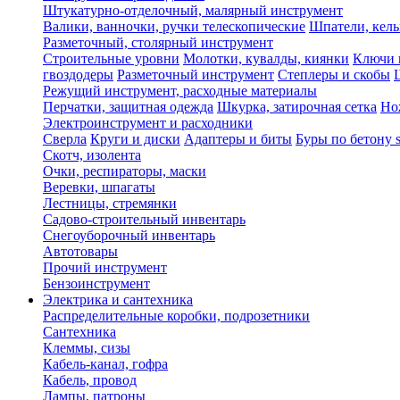
Штукатурно-отделочный, малярный инструмент
Валики, ванночки, ручки телескопические
Шпатели, кель
Разметочный, столярный инструмент
Строительные уровни
Молотки, кувалды, киянки
Ключи 
гвоздодеры
Разметочный инструмент
Степлеры и скобы
Режущий инструмент, расходные материалы
Перчатки, защитная одежда
Шкурка, затирочная сетка
Но
Электроинструмент и расходники
Сверла
Круги и диски
Адаптеры и биты
Буры по бетону 
Скотч, изолента
Очки, респираторы, маски
Веревки, шпагаты
Лестницы, стремянки
Садово-строительный инвентарь
Снегоуборочный инвентарь
Автотовары
Прочий инструмент
Бензоинструмент
Электрика и сантехника
Распределительные коробки, подрозетники
Сантехника
Клеммы, сизы
Кабель-канал, гофра
Кабель, провод
Лампы, патроны