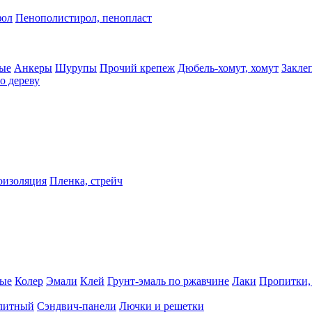
фол
Пенополистирол, пенопласт
ые
Анкеры
Шурупы
Прочий крепеж
Дюбель-хомут, хомут
Закле
о дереву
оизоляция
Пленка, стрейч
ные
Колер
Эмали
Клей
Грунт-эмаль по ржавчине
Лаки
Пропитки,
олитный
Сэндвич-панели
Лючки и решетки