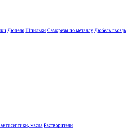
пки
Дюпеля
Шпильки
Саморезы по металлу
Дюбель-гвоздь
 антисептики, масла
Растворители