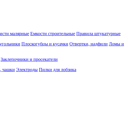
исти малярные
Емкости строительные
Правила штукатурные
 угольники
Плоскогубцы и кусачки
Отвертки, надфили
Ломы и
Заклепочники и просекатели
, чашки
Электроды
Пилки для лобзика