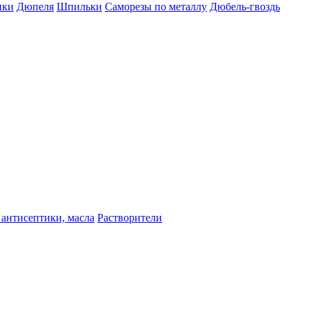
пки
Дюпеля
Шпильки
Саморезы по металлу
Дюбель-гвоздь
 антисептики, масла
Растворители