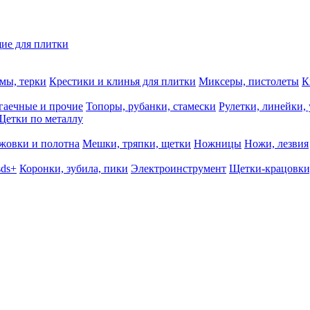
ие для плитки
мы, терки
Крестики и клинья для плитки
Миксеры, пистолеты
К
гаечные и прочие
Топоры, рубанки, стамески
Рулетки, линейки,
Щетки по металлу
жовки и полотна
Мешки, тряпки, щетки
Ножницы
Ножи, лезвия
sds+
Коронки, зубила, пики
Электроинструмент
Щетки-крацовки