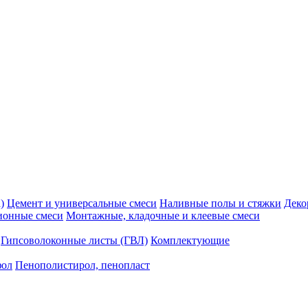
)
Цемент и универсальные смеси
Наливные полы и стяжки
Деко
ионные смеси
Монтажные, кладочные и клеевые смеси
Гипсоволоконные листы (ГВЛ)
Комплектующие
фол
Пенополистирол, пенопласт