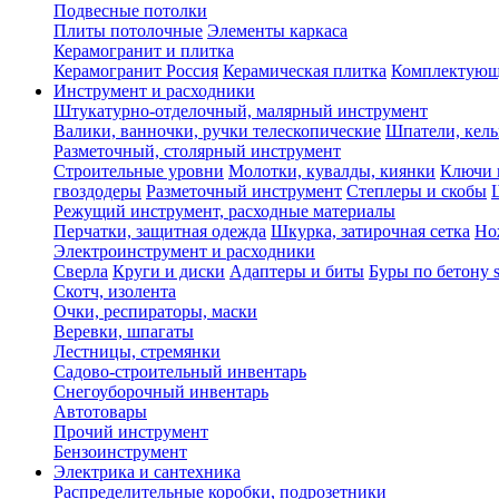
Подвесные потолки
Плиты потолочные
Элементы каркаса
Керамогранит и плитка
Керамогранит Россия
Керамическая плитка
Комплектующ
Инструмент и расходники
Штукатурно-отделочный, малярный инструмент
Валики, ванночки, ручки телескопические
Шпатели, кель
Разметочный, столярный инструмент
Строительные уровни
Молотки, кувалды, киянки
Ключи 
гвоздодеры
Разметочный инструмент
Степлеры и скобы
Режущий инструмент, расходные материалы
Перчатки, защитная одежда
Шкурка, затирочная сетка
Но
Электроинструмент и расходники
Сверла
Круги и диски
Адаптеры и биты
Буры по бетону 
Скотч, изолента
Очки, респираторы, маски
Веревки, шпагаты
Лестницы, стремянки
Садово-строительный инвентарь
Снегоуборочный инвентарь
Автотовары
Прочий инструмент
Бензоинструмент
Электрика и сантехника
Распределительные коробки, подрозетники