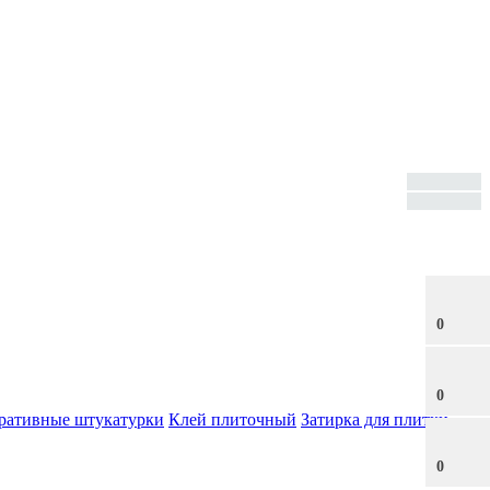
0
0
ративные штукатурки
Клей плиточный
Затирка для плитки
0