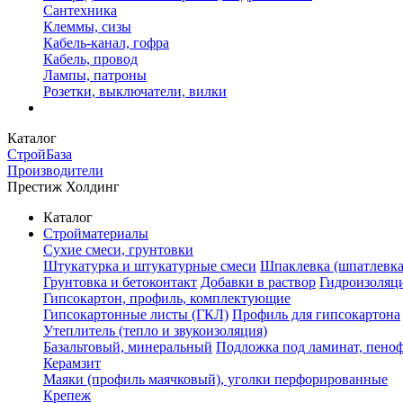
Сантехника
Клеммы, сизы
Кабель-канал, гофра
Кабель, провод
Лампы, патроны
Розетки, выключатели, вилки
Каталог
СтройБаза
Производители
Престиж Холдинг
Каталог
Стройматериалы
Сухие смеси, грунтовки
Штукатурка и штукатурные смеси
Шпаклевка (шпатлевка
Грунтовка и бетоконтакт
Добавки в раствор
Гидроизоляц
Гипсокартон, профиль, комплектующие
Гипсокартонные листы (ГКЛ)
Профиль для гипсокартона
Утеплитель (тепло и звукоизоляция)
Базальтовый, минеральный
Подложка под ламинат, пено
Керамзит
Маяки (профиль маячковый), уголки перфорированные
Крепеж