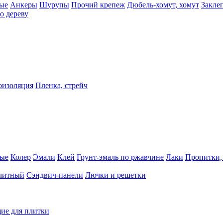
ые
Анкеры
Шурупы
Прочий крепеж
Дюбель-хомут, хомут
Закле
о дереву
оизоляция
Пленка, стрейч
ные
Колер
Эмали
Клей
Грунт-эмаль по ржавчине
Лаки
Пропитки,
олитный
Сэндвич-панели
Лючки и решетки
ие для плитки