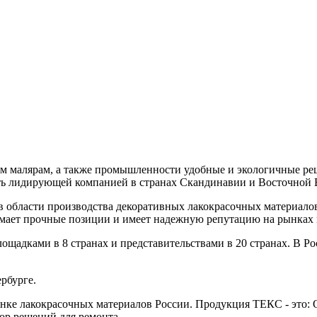
ым малярам, а также промышленности удобные и экологичные реш
ь лидирующей компанией в странах Скандинавии и Восточной 
ей в области производства декоративных лакокрасочных материал
анимает прочные позиции и имеет надежную репутацию на рынках
ощадками в 8 странах и представительствами в 20 странах. В Р
ербурге.
ынке лакокрасочных материалов России. Продукция ТЕКС - это: 
ор решений для ремонта.