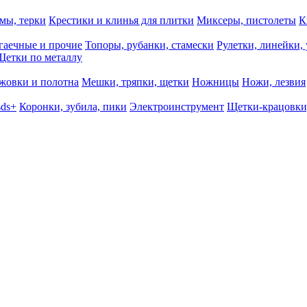
мы, терки
Крестики и клинья для плитки
Миксеры, пистолеты
К
гаечные и прочие
Топоры, рубанки, стамески
Рулетки, линейки,
Щетки по металлу
жовки и полотна
Мешки, тряпки, щетки
Ножницы
Ножи, лезвия
sds+
Коронки, зубила, пики
Электроинструмент
Щетки-крацовки