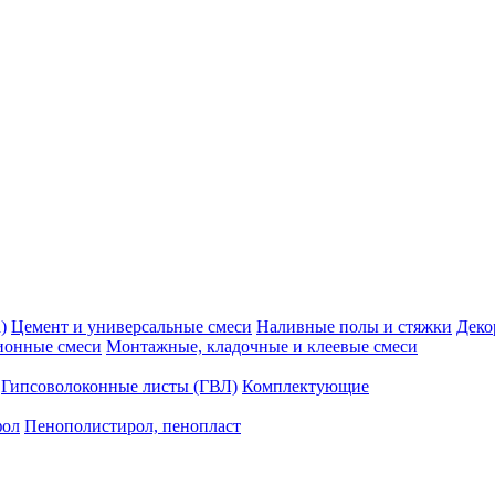
)
Цемент и универсальные смеси
Наливные полы и стяжки
Деко
ионные смеси
Монтажные, кладочные и клеевые смеси
Гипсоволоконные листы (ГВЛ)
Комплектующие
фол
Пенополистирол, пенопласт