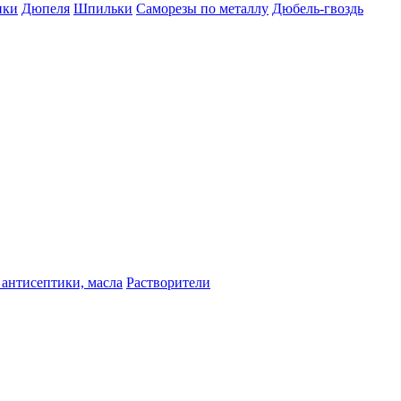
пки
Дюпеля
Шпильки
Саморезы по металлу
Дюбель-гвоздь
 антисептики, масла
Растворители