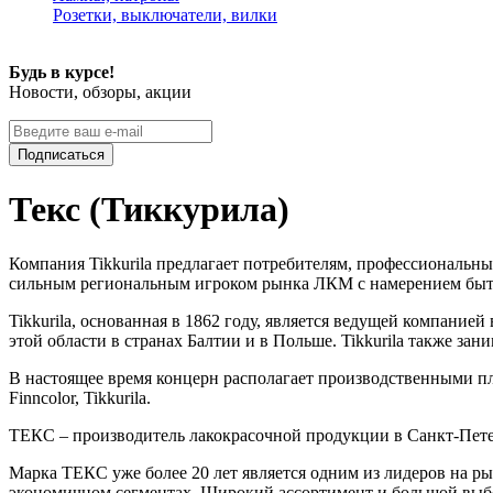
Розетки, выключатели, вилки
Будь в курсе!
Новости, обзоры, акции
Подписаться
Текс (Тиккурила)
Компания Tikkurila предлагает потребителям, профессиональн
сильным региональным игроком рынка ЛКМ с намерением быт
Tikkurila, основанная в 1862 году, является ведущей компани
этой области в странах Балтии и в Польше. Tikkurila также з
В настоящее время концерн располагает производственными пл
Finncolor, Tikkurila.
ТЕКС – производитель лакокрасочной продукции в Санкт-Пет
Марка ТЕКС уже более 20 лет является одним из лидеров на р
экономичном сегментах. Широкий ассортимент и большой выб