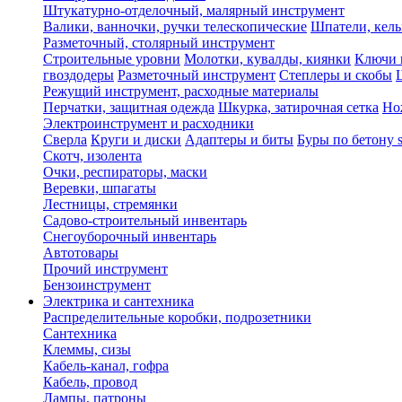
Штукатурно-отделочный, малярный инструмент
Валики, ванночки, ручки телескопические
Шпатели, кель
Разметочный, столярный инструмент
Строительные уровни
Молотки, кувалды, киянки
Ключи 
гвоздодеры
Разметочный инструмент
Степлеры и скобы
Режущий инструмент, расходные материалы
Перчатки, защитная одежда
Шкурка, затирочная сетка
Но
Электроинструмент и расходники
Сверла
Круги и диски
Адаптеры и биты
Буры по бетону 
Скотч, изолента
Очки, респираторы, маски
Веревки, шпагаты
Лестницы, стремянки
Садово-строительный инвентарь
Снегоуборочный инвентарь
Автотовары
Прочий инструмент
Бензоинструмент
Электрика и сантехника
Распределительные коробки, подрозетники
Сантехника
Клеммы, сизы
Кабель-канал, гофра
Кабель, провод
Лампы, патроны