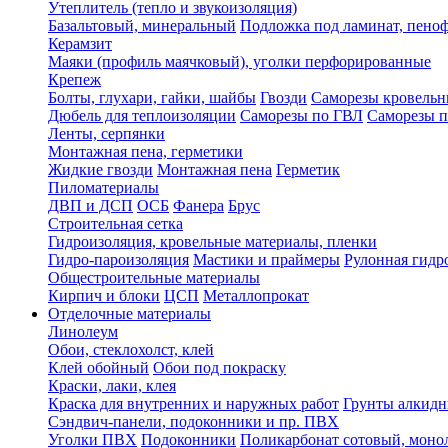
Утеплитель (тепло и звукоизоляция)
Базальтовый, минеральный
Подложка под ламинат, пено
Керамзит
Маяки (профиль маячковый), уголки перфорированные
Крепеж
Болты, глухари, гайки, шайбы
Гвозди
Саморезы кровельн
Дюбель для теплоизоляции
Саморезы по ГВЛ
Саморезы п
Ленты, серпянки
Монтажная пена, герметики
Жидкие гвозди
Монтажная пена
Герметик
Пиломатериалы
ДВП и ДСП
ОСБ
Фанера
Брус
Строительная сетка
Гидроизоляция, кровельные материалы, пленки
Гидро-пароизоляция
Мастики и праймеры
Рулонная гидр
Общестроительные материалы
Кирпич и блоки
ЦСП
Металлопрокат
Отделочные материалы
Линолеум
Обои, стеклохолст, клей
Клей обойный
Обои под покраску
Краски, лаки, клея
Краска для внутренних и наружных работ
Грунты алкид
Сэндвич-панели, подоконники и пр. ПВХ
Уголки ПВХ
Подоконники
Поликарбонат сотовый, мон