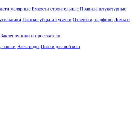
исти малярные
Емкости строительные
Правила штукатурные
 угольники
Плоскогубцы и кусачки
Отвертки, надфили
Ломы и
Заклепочники и просекатели
, чашки
Электроды
Пилки для лобзика