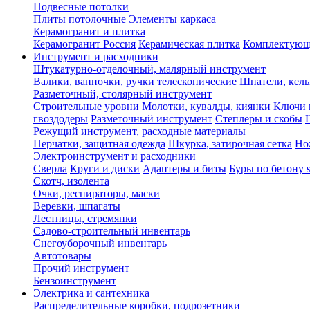
Подвесные потолки
Плиты потолочные
Элементы каркаса
Керамогранит и плитка
Керамогранит Россия
Керамическая плитка
Комплектующ
Инструмент и расходники
Штукатурно-отделочный, малярный инструмент
Валики, ванночки, ручки телескопические
Шпатели, кель
Разметочный, столярный инструмент
Строительные уровни
Молотки, кувалды, киянки
Ключи 
гвоздодеры
Разметочный инструмент
Степлеры и скобы
Режущий инструмент, расходные материалы
Перчатки, защитная одежда
Шкурка, затирочная сетка
Но
Электроинструмент и расходники
Сверла
Круги и диски
Адаптеры и биты
Буры по бетону 
Скотч, изолента
Очки, респираторы, маски
Веревки, шпагаты
Лестницы, стремянки
Садово-строительный инвентарь
Снегоуборочный инвентарь
Автотовары
Прочий инструмент
Бензоинструмент
Электрика и сантехника
Распределительные коробки, подрозетники