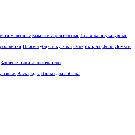
исти малярные
Емкости строительные
Правила штукатурные
 угольники
Плоскогубцы и кусачки
Отвертки, надфили
Ломы и
Заклепочники и просекатели
, чашки
Электроды
Пилки для лобзика