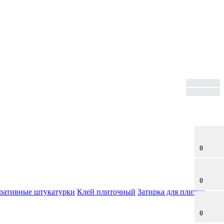
0
0
ративные штукатурки
Клей плиточный
Затирка для плитки
0