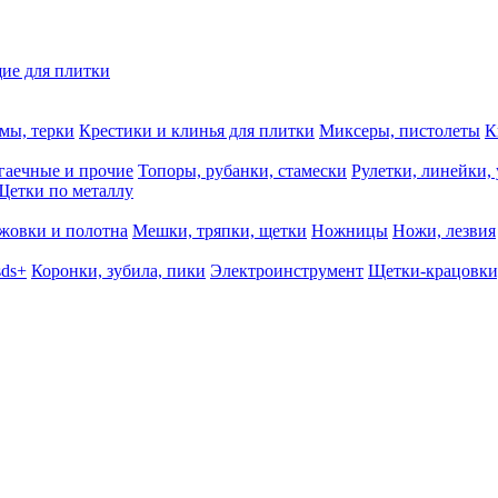
ие для плитки
мы, терки
Крестики и клинья для плитки
Миксеры, пистолеты
К
гаечные и прочие
Топоры, рубанки, стамески
Рулетки, линейки,
Щетки по металлу
жовки и полотна
Мешки, тряпки, щетки
Ножницы
Ножи, лезвия
sds+
Коронки, зубила, пики
Электроинструмент
Щетки-крацовки