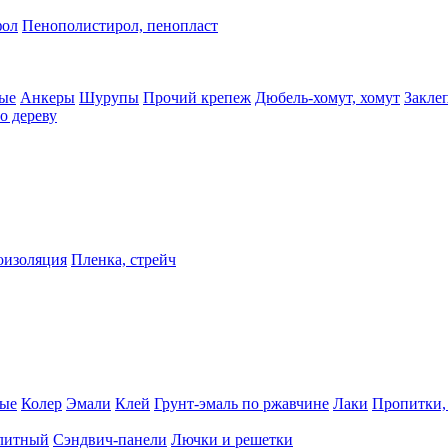
фол
Пенополистирол, пенопласт
ые
Анкеры
Шурупы
Прочий крепеж
Дюбель-хомут, хомут
Закле
о дереву
оизоляция
Пленка, стрейч
ные
Колер
Эмали
Клей
Грунт-эмаль по ржавчине
Лаки
Пропитки,
олитный
Сэндвич-панели
Лючки и решетки