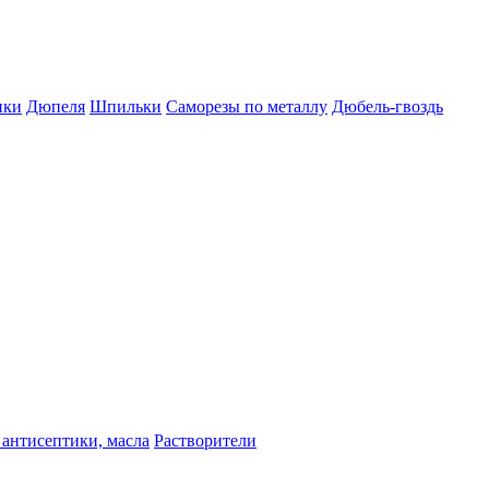
пки
Дюпеля
Шпильки
Саморезы по металлу
Дюбель-гвоздь
 антисептики, масла
Растворители