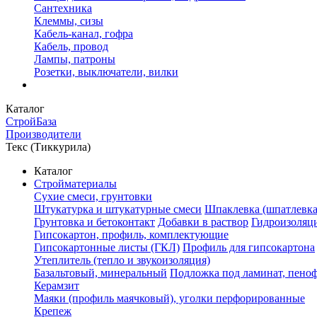
Сантехника
Клеммы, сизы
Кабель-канал, гофра
Кабель, провод
Лампы, патроны
Розетки, выключатели, вилки
Каталог
СтройБаза
Производители
Текс (Тиккурила)
Каталог
Стройматериалы
Сухие смеси, грунтовки
Штукатурка и штукатурные смеси
Шпаклевка (шпатлевка
Грунтовка и бетоконтакт
Добавки в раствор
Гидроизоляц
Гипсокартон, профиль, комплектующие
Гипсокартонные листы (ГКЛ)
Профиль для гипсокартона
Утеплитель (тепло и звукоизоляция)
Базальтовый, минеральный
Подложка под ламинат, пено
Керамзит
Маяки (профиль маячковый), уголки перфорированные
Крепеж