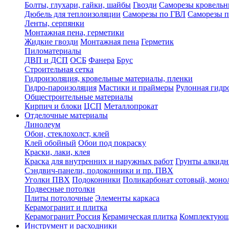
Болты, глухари, гайки, шайбы
Гвозди
Саморезы кровельн
Дюбель для теплоизоляции
Саморезы по ГВЛ
Саморезы п
Ленты, серпянки
Монтажная пена, герметики
Жидкие гвозди
Монтажная пена
Герметик
Пиломатериалы
ДВП и ДСП
ОСБ
Фанера
Брус
Строительная сетка
Гидроизоляция, кровельные материалы, пленки
Гидро-пароизоляция
Мастики и праймеры
Рулонная гидр
Общестроительные материалы
Кирпич и блоки
ЦСП
Металлопрокат
Отделочные материалы
Линолеум
Обои, стеклохолст, клей
Клей обойный
Обои под покраску
Краски, лаки, клея
Краска для внутренних и наружных работ
Грунты алкид
Сэндвич-панели, подоконники и пр. ПВХ
Уголки ПВХ
Подоконники
Поликарбонат сотовый, мон
Подвесные потолки
Плиты потолочные
Элементы каркаса
Керамогранит и плитка
Керамогранит Россия
Керамическая плитка
Комплектующ
Инструмент и расходники