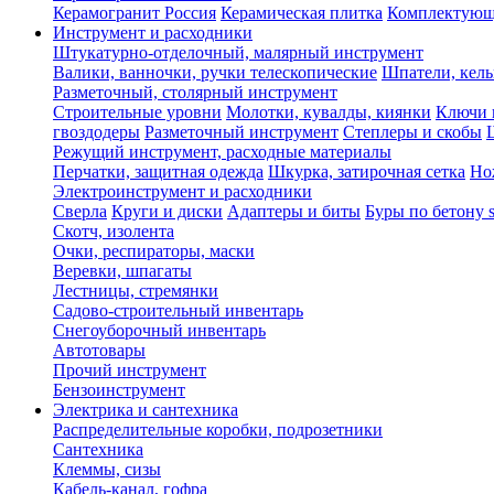
Керамогранит Россия
Керамическая плитка
Комплектующ
Инструмент и расходники
Штукатурно-отделочный, малярный инструмент
Валики, ванночки, ручки телескопические
Шпатели, кель
Разметочный, столярный инструмент
Строительные уровни
Молотки, кувалды, киянки
Ключи 
гвоздодеры
Разметочный инструмент
Степлеры и скобы
Режущий инструмент, расходные материалы
Перчатки, защитная одежда
Шкурка, затирочная сетка
Но
Электроинструмент и расходники
Сверла
Круги и диски
Адаптеры и биты
Буры по бетону 
Скотч, изолента
Очки, респираторы, маски
Веревки, шпагаты
Лестницы, стремянки
Садово-строительный инвентарь
Снегоуборочный инвентарь
Автотовары
Прочий инструмент
Бензоинструмент
Электрика и сантехника
Распределительные коробки, подрозетники
Сантехника
Клеммы, сизы
Кабель-канал, гофра