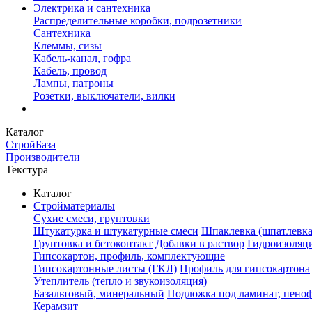
Электрика и сантехника
Распределительные коробки, подрозетники
Сантехника
Клеммы, сизы
Кабель-канал, гофра
Кабель, провод
Лампы, патроны
Розетки, выключатели, вилки
Каталог
СтройБаза
Производители
Текстура
Каталог
Стройматериалы
Сухие смеси, грунтовки
Штукатурка и штукатурные смеси
Шпаклевка (шпатлевка
Грунтовка и бетоконтакт
Добавки в раствор
Гидроизоляц
Гипсокартон, профиль, комплектующие
Гипсокартонные листы (ГКЛ)
Профиль для гипсокартона
Утеплитель (тепло и звукоизоляция)
Базальтовый, минеральный
Подложка под ламинат, пено
Керамзит