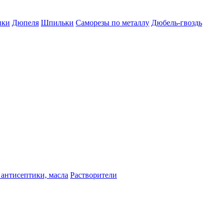
пки
Дюпеля
Шпильки
Саморезы по металлу
Дюбель-гвоздь
 антисептики, масла
Растворители