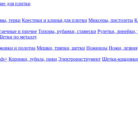
ие для плитки
мы, терки
Крестики и клинья для плитки
Миксеры, пистолеты
К
гаечные и прочие
Топоры, рубанки, стамески
Рулетки, линейки,
Щетки по металлу
жовки и полотна
Мешки, тряпки, щетки
Ножницы
Ножи, лезвия
sds+
Коронки, зубила, пики
Электроинструмент
Щетки-крацовки