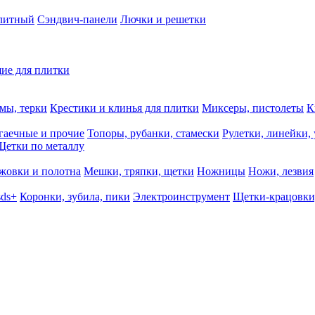
олитный
Сэндвич-панели
Лючки и решетки
ие для плитки
мы, терки
Крестики и клинья для плитки
Миксеры, пистолеты
К
гаечные и прочие
Топоры, рубанки, стамески
Рулетки, линейки,
Щетки по металлу
жовки и полотна
Мешки, тряпки, щетки
Ножницы
Ножи, лезвия
sds+
Коронки, зубила, пики
Электроинструмент
Щетки-крацовки