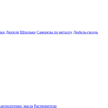
пки
Дюпеля
Шпильки
Саморезы по металлу
Дюбель-гвоздь
 антисептики, масла
Растворители