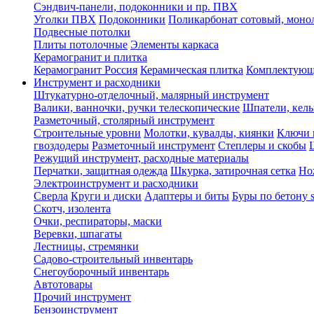
Сэндвич-панели, подоконники и пр. ПВХ
Уголки ПВХ
Подоконники
Поликарбонат сотовый, мон
Подвесные потолки
Плиты потолочные
Элементы каркаса
Керамогранит и плитка
Керамогранит Россия
Керамическая плитка
Комплектующ
Инструмент и расходники
Штукатурно-отделочный, малярный инструмент
Валики, ванночки, ручки телескопические
Шпатели, кель
Разметочный, столярный инструмент
Строительные уровни
Молотки, кувалды, киянки
Ключи 
гвоздодеры
Разметочный инструмент
Степлеры и скобы
Режущий инструмент, расходные материалы
Перчатки, защитная одежда
Шкурка, затирочная сетка
Но
Электроинструмент и расходники
Сверла
Круги и диски
Адаптеры и биты
Буры по бетону 
Скотч, изолента
Очки, респираторы, маски
Веревки, шпагаты
Лестницы, стремянки
Садово-строительный инвентарь
Снегоуборочный инвентарь
Автотовары
Прочий инструмент
Бензоинструмент