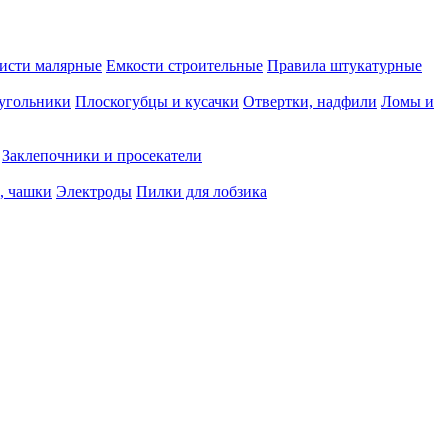
исти малярные
Емкости строительные
Правила штукатурные
 угольники
Плоскогубцы и кусачки
Отвертки, надфили
Ломы и
Заклепочники и просекатели
, чашки
Электроды
Пилки для лобзика