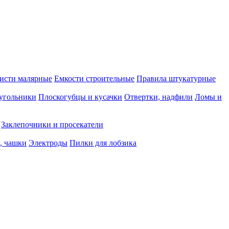
исти малярные
Емкости строительные
Правила штукатурные
 угольники
Плоскогубцы и кусачки
Отвертки, надфили
Ломы и
Заклепочники и просекатели
, чашки
Электроды
Пилки для лобзика