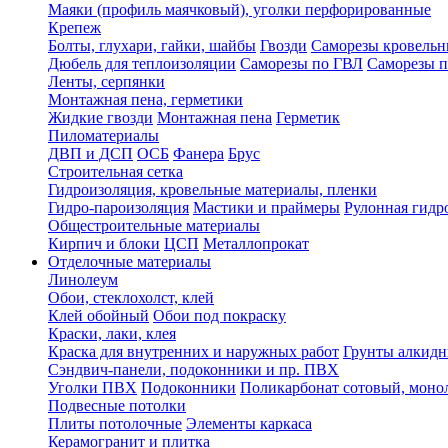
Маяки (профиль маячковый), уголки перфорированные
Крепеж
Болты, глухари, гайки, шайбы
Гвозди
Саморезы кровельн
Дюбель для теплоизоляции
Саморезы по ГВЛ
Саморезы п
Ленты, серпянки
Монтажная пена, герметики
Жидкие гвозди
Монтажная пена
Герметик
Пиломатериалы
ДВП и ДСП
ОСБ
Фанера
Брус
Строительная сетка
Гидроизоляция, кровельные материалы, пленки
Гидро-пароизоляция
Мастики и праймеры
Рулонная гидр
Общестроительные материалы
Кирпич и блоки
ЦСП
Металлопрокат
Отделочные материалы
Линолеум
Обои, стеклохолст, клей
Клей обойный
Обои под покраску
Краски, лаки, клея
Краска для внутренних и наружных работ
Грунты алкид
Сэндвич-панели, подоконники и пр. ПВХ
Уголки ПВХ
Подоконники
Поликарбонат сотовый, мон
Подвесные потолки
Плиты потолочные
Элементы каркаса
Керамогранит и плитка