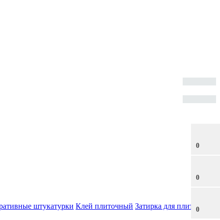
0
0
ративные штукатурки
Клей плиточный
Затирка для плитки
0