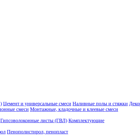
)
Цемент и универсальные смеси
Наливные полы и стяжки
Деко
ионные смеси
Монтажные, кладочные и клеевые смеси
Гипсоволоконные листы (ГВЛ)
Комплектующие
фол
Пенополистирол, пенопласт