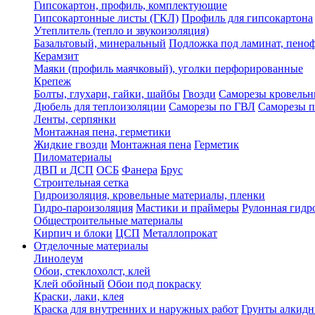
Гипсокартон, профиль, комплектующие
Гипсокартонные листы (ГКЛ)
Профиль для гипсокартона
Утеплитель (тепло и звукоизоляция)
Базальтовый, минеральный
Подложка под ламинат, пено
Керамзит
Маяки (профиль маячковый), уголки перфорированные
Крепеж
Болты, глухари, гайки, шайбы
Гвозди
Саморезы кровельн
Дюбель для теплоизоляции
Саморезы по ГВЛ
Саморезы п
Ленты, серпянки
Монтажная пена, герметики
Жидкие гвозди
Монтажная пена
Герметик
Пиломатериалы
ДВП и ДСП
ОСБ
Фанера
Брус
Строительная сетка
Гидроизоляция, кровельные материалы, пленки
Гидро-пароизоляция
Мастики и праймеры
Рулонная гидр
Общестроительные материалы
Кирпич и блоки
ЦСП
Металлопрокат
Отделочные материалы
Линолеум
Обои, стеклохолст, клей
Клей обойный
Обои под покраску
Краски, лаки, клея
Краска для внутренних и наружных работ
Грунты алкид