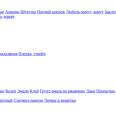
ые
Анкеры
Шурупы
Прочий крепеж
Дюбель-хомут, хомут
Закле
о дереву
оизоляция
Пленка, стрейч
ные
Колер
Эмали
Клей
Грунт-эмаль по ржавчине
Лаки
Пропитки,
олитный
Сэндвич-панели
Лючки и решетки