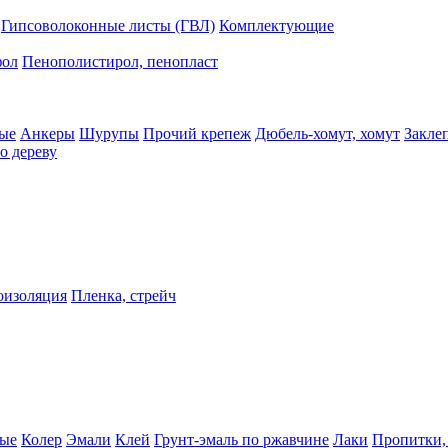
Гипсоволоконные листы (ГВЛ)
Комплектующие
фол
Пенополистирол, пенопласт
ые
Анкеры
Шурупы
Прочий крепеж
Дюбель-хомут, хомут
Закле
о дереву
оизоляция
Пленка, стрейч
ные
Колер
Эмали
Клей
Грунт-эмаль по ржавчине
Лаки
Пропитки,