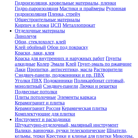
Гидроизоляция, кровельные материалы, пленки
Гидро-пароизоляция
Мастики и праймеры
Рулонная
гидроизоляция
Пленка, стрейч
Общестроительные материалы
Кирпич и блоки
ЦСП
Металлопрокат
Отделочные материалы
Линолеум
Обои, стеклохолст, клей
Клей обойный
Обои под покраску
Краски, лаки, клея
Краска для внутренних и наружных работ
Грунты
алкидные
Колер
Эмали
Клей
Грунт-эмаль по ржавчине
Лаки
Пропитки, антисептики, масла
Растворители
Сэндвич-панели, подоконники и пр. ПВХ
Уголки ПВХ
Подоконники
Поликарбонат сотовый,
монолитный
Сэндвич-панели
Лючки и решетки
Подвесные потолки
Плиты потолочные
Элементы каркаса
Керамогранит и плитка
Керамогранит Россия
Керамическая плитка
Комплектующие для плитки
Инструмент и расходники
Штукатурно-отделочный, малярный инструмент
Валики, ванночки, ручки телескопические
Шпатели,
кельмы, терки
Крестики и клинья для плитки
Миксеры,