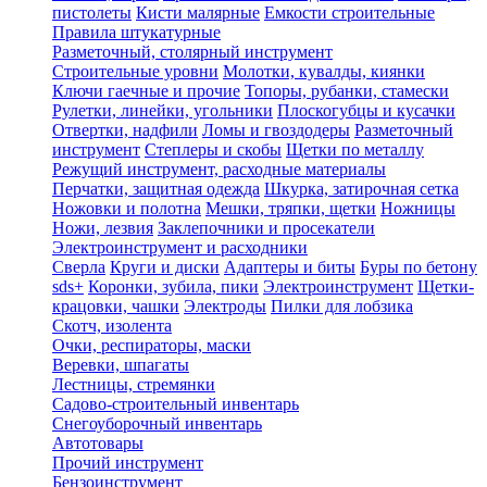
пистолеты
Кисти малярные
Емкости строительные
Правила штукатурные
Разметочный, столярный инструмент
Строительные уровни
Молотки, кувалды, киянки
Ключи гаечные и прочие
Топоры, рубанки, стамески
Рулетки, линейки, угольники
Плоскогубцы и кусачки
Отвертки, надфили
Ломы и гвоздодеры
Разметочный
инструмент
Степлеры и скобы
Щетки по металлу
Режущий инструмент, расходные материалы
Перчатки, защитная одежда
Шкурка, затирочная сетка
Ножовки и полотна
Мешки, тряпки, щетки
Ножницы
Ножи, лезвия
Заклепочники и просекатели
Электроинструмент и расходники
Сверла
Круги и диски
Адаптеры и биты
Буры по бетону
sds+
Коронки, зубила, пики
Электроинструмент
Щетки-
крацовки, чашки
Электроды
Пилки для лобзика
Скотч, изолента
Очки, респираторы, маски
Веревки, шпагаты
Лестницы, стремянки
Садово-строительный инвентарь
Снегоуборочный инвентарь
Автотовары
Прочий инструмент
Бензоинструмент