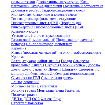
полы и стяжки
Декоративные штукатурки
Клей
плиточный
Затирка для плитки
Грунтовка и бетоконтакт
Добавки в раствор
Гидроизоляционные смеси
Монтажные, кладочные и клеевые смеси
Гипсокартон, профиль, комплектующие
Гипсокартонные листы (ГКЛ)
Профиль для
гипсокартона
Гипсоволоконные листы (ГВЛ)
Комплектующие
Утеплитель (тепло и звукоизоляция)
Базальтовый, минеральный
Подложка под ламинат,
пенофол
Пенополистирол, пенопласт
Керамзит
Маяки (профиль маячковый), уголки перфорированные
Крепеж
Болты, глухари, гайки, шайбы
Гвозди
Саморезы
кровельные
Анкеры
Шурупы
Прочий крепеж
Дюбель-
хомут, хомут
Заклепки
Дюпеля
Шпильки
Саморезы по
металлу
Дюбель-гвоздь
Дюбель для теплоизоляции
Саморезы по ГВЛ
Саморезы по дереву
Ленты, серпянки
Монтажная пена, герметики
Жидкие гвозди
Монтажная пена
Герметик
Пиломатериалы
ДВП и ДСП
ОСБ
Фанера
Брус
Строительная сетка