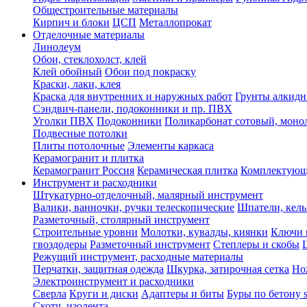
Общестроительные материалы
Кирпич и блоки
ЦСП
Металлопрокат
Отделочные материалы
Линолеум
Обои, стеклохолст, клей
Клей обойный
Обои под покраску
Краски, лаки, клея
Краска для внутренних и наружных работ
Грунты алкид
Сэндвич-панели, подоконники и пр. ПВХ
Уголки ПВХ
Подоконники
Поликарбонат сотовый, мон
Подвесные потолки
Плиты потолочные
Элементы каркаса
Керамогранит и плитка
Керамогранит Россия
Керамическая плитка
Комплектующ
Инструмент и расходники
Штукатурно-отделочный, малярный инструмент
Валики, ванночки, ручки телескопические
Шпатели, кель
Разметочный, столярный инструмент
Строительные уровни
Молотки, кувалды, киянки
Ключи 
гвоздодеры
Разметочный инструмент
Степлеры и скобы
Режущий инструмент, расходные материалы
Перчатки, защитная одежда
Шкурка, затирочная сетка
Но
Электроинструмент и расходники
Сверла
Круги и диски
Адаптеры и биты
Буры по бетону 
Скотч, изолента