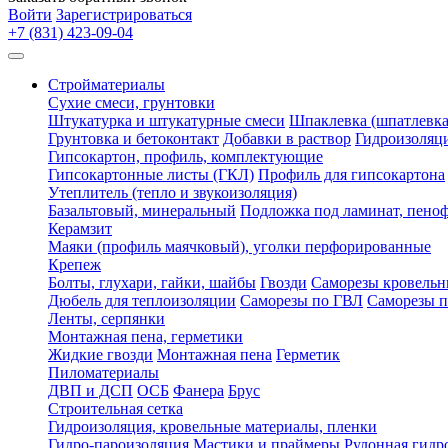
Войти
Зарегистрироваться
+7 (831) 423-09-04
Стройматериалы
Сухие смеси, грунтовки
Штукатурка и штукатурные смеси
Шпаклевка (шпатлевка
Грунтовка и бетоконтакт
Добавки в раствор
Гидроизоляц
Гипсокартон, профиль, комплектующие
Гипсокартонные листы (ГКЛ)
Профиль для гипсокартона
Утеплитель (тепло и звукоизоляция)
Базальтовый, минеральный
Подложка под ламинат, пено
Керамзит
Маяки (профиль маячковый), уголки перфорированные
Крепеж
Болты, глухари, гайки, шайбы
Гвозди
Саморезы кровельн
Дюбель для теплоизоляции
Саморезы по ГВЛ
Саморезы п
Ленты, серпянки
Монтажная пена, герметики
Жидкие гвозди
Монтажная пена
Герметик
Пиломатериалы
ДВП и ДСП
ОСБ
Фанера
Брус
Строительная сетка
Гидроизоляция, кровельные материалы, пленки
Гидро-пароизоляция
Мастики и праймеры
Рулонная гидр