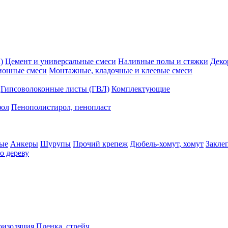
)
Цемент и универсальные смеси
Наливные полы и стяжки
Деко
ионные смеси
Монтажные, кладочные и клеевые смеси
Гипсоволоконные листы (ГВЛ)
Комплектующие
фол
Пенополистирол, пенопласт
ые
Анкеры
Шурупы
Прочий крепеж
Дюбель-хомут, хомут
Закле
о дереву
оизоляция
Пленка, стрейч