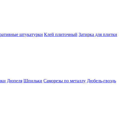
ративные штукатурки
Клей плиточный
Затирка для плитки
пки
Дюпеля
Шпильки
Саморезы по металлу
Дюбель-гвоздь