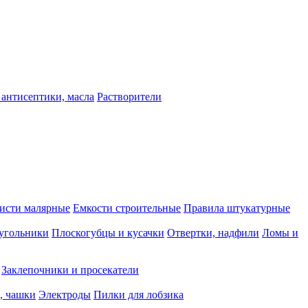
 антисептики, масла
Растворители
исти малярные
Емкости строительные
Правила штукатурные
 угольники
Плоскогубцы и кусачки
Отвертки, надфили
Ломы и
Заклепочники и просекатели
, чашки
Электроды
Пилки для лобзика