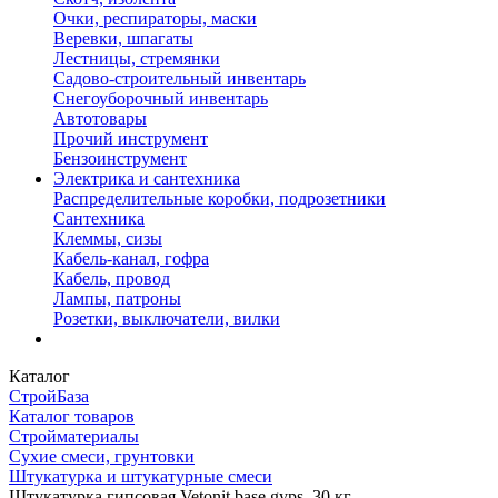
Очки, респираторы, маски
Веревки, шпагаты
Лестницы, стремянки
Садово-строительный инвентарь
Снегоуборочный инвентарь
Автотовары
Прочий инструмент
Бензоинструмент
Электрика и сантехника
Распределительные коробки, подрозетники
Сантехника
Клеммы, сизы
Кабель-канал, гофра
Кабель, провод
Лампы, патроны
Розетки, выключатели, вилки
Каталог
СтройБаза
Каталог товаров
Стройматериалы
Сухие смеси, грунтовки
Штукатурка и штукатурные смеси
Штукатурка гипсовая Vetonit base gyps, 30 кг