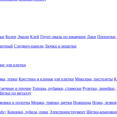
ные
Колер
Эмали
Клей
Грунт-эмаль по ржавчине
Лаки
Пропитки,
олитный
Сэндвич-панели
Лючки и решетки
ие для плитки
мы, терки
Крестики и клинья для плитки
Миксеры, пистолеты
К
гаечные и прочие
Топоры, рубанки, стамески
Рулетки, линейки,
Щетки по металлу
жовки и полотна
Мешки, тряпки, щетки
Ножницы
Ножи, лезвия
sds+
Коронки, зубила, пики
Электроинструмент
Щетки-крацовки